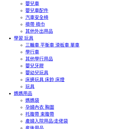
嬰兒車
嬰兒車配件
汽車安全椅
揹帶 揹巾
其他外出用品
學習 玩具
三輪車 平衡車 滑板車 單車
學行車
其他學行用品
嬰兒牙膠
嬰幼兒玩具
床邊玩具 床鈴 床燈
玩具
媽媽用品
媽媽袋
孕婦內衣 胸圍
托腹帶 束腹帶
產婦入院用品/走佬袋
産後用品