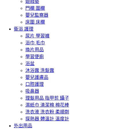
遊戲墊
門欄 圍欄
嬰兒監察器
床圍 床欄
衛浴 護理
尿片 學習褲
浴巾 毛巾
換片用品
學習便廁
浴盆
沐浴露 洗髮露
嬰兒護膚品
口腔護理
吸鼻器
理髮用品 指甲剪 鑷子
濕紙巾 清潔棉 棉花棒
洗衣液 洗衣粉 柔順劑
探熱器 體溫計 溫度計
外出用品