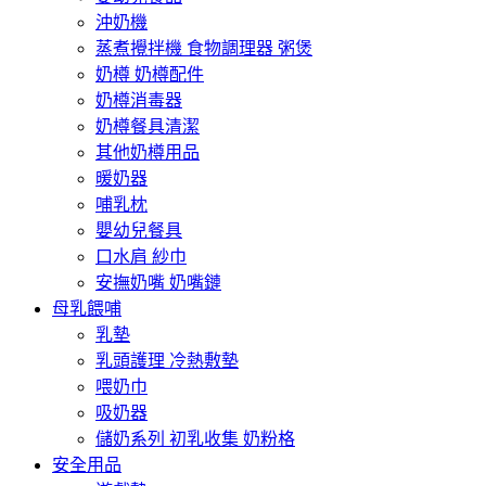
沖奶機
蒸煮攪拌機 食物調理器 粥煲
奶樽 奶樽配件
奶樽消毒器
奶樽餐具清潔
其他奶樽用品
暖奶器
哺乳枕
嬰幼兒餐具
口水肩 紗巾
安撫奶嘴 奶嘴鏈
母乳餵哺
乳墊
乳頭護理 冷熱敷墊
喂奶巾
吸奶器
儲奶系列 初乳收集 奶粉格
安全用品