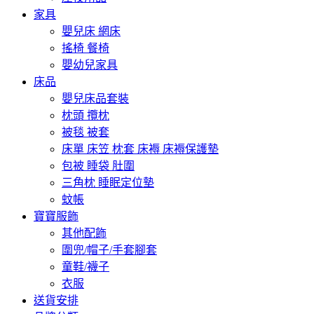
家具
嬰兒床 網床
搖椅 餐椅
嬰幼兒家具
床品
嬰兒床品套裝
枕頭 攬枕
被毯 被套
床單 床笠 枕套 床褥 床褥保護墊
包被 睡袋 肚圍
三角枕 睡眠定位墊
蚊帳
寶寶服飾
其他配飾
圍兜/帽子/手套腳套
童鞋/襪子
衣服
送貨安排