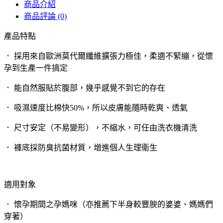
商品介紹
商品評論 (0)
產品特點
． 採用來自歐洲莫代爾纖維擴張力極佳，柔適不緊繃，從懷
孕到生產一件搞定
． 能自然服貼於腹部，幾乎感覺不到它的存在
． 吸濕速度比棉快50%，所以皮膚能隨時乾爽、透氣
． 尺寸安定（不易變形），不縮水，可任由洗衣機清洗
． 褲底採防臭抗菌材質，增進個人生理衛生
適用對象
． 懷孕期間之孕媽咪（亦推薦下半身較豐腴的婆婆、媽媽們
穿著）