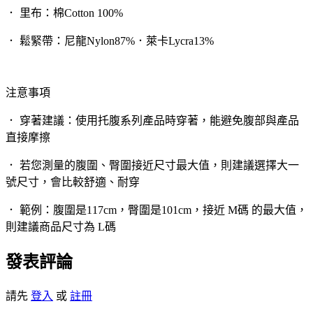
． 里布：棉Cotton 100%
． 鬆緊帶：尼龍Nylon87%．萊卡Lycra13%
注意事項
． 穿著建議：使用托腹系列產品時穿著，能避免腹部與產品
直接摩擦
． 若您測量的腹圍、臀圍接近尺寸最大值，則建議選擇大一
號尺寸，會比較舒適、耐穿
． 範例：腹圍是117cm，臀圍是101cm，接近 M碼 的最大值，
則建議商品尺寸為 L碼
發表評論
請先
登入
或
註冊