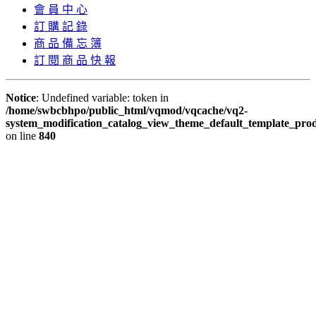
會 員 中 心
訂 購 記 錄
商 品 備 忘 簿
訂 閱 商 品 快 報
Notice
: Undefined variable: token in
/home/swbcbhpo/public_html/vqmod/vqcache/vq2-
system_modification_catalog_view_theme_default_template_prod
on line
840