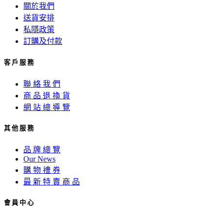
關於我們
送貨安排
私隱政策
訂購及付款
客 戶 服 務
聯 絡 我 們
商 品 退 換 貨
網 站 總 導 覽
其 他 服 務
品 牌 總 覽
Our News
購 物 禮 券
最 新 特 賣 商 品
會 員 中 心