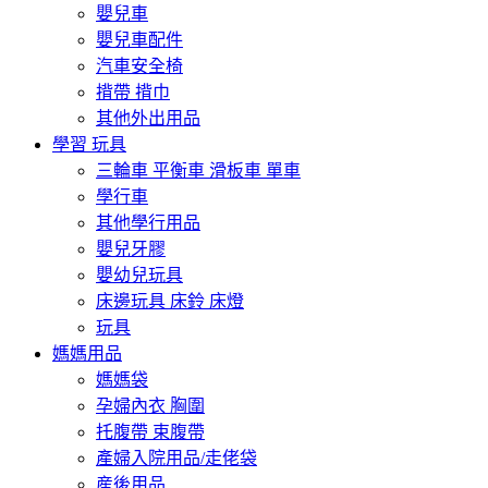
嬰兒車
嬰兒車配件
汽車安全椅
揹帶 揹巾
其他外出用品
學習 玩具
三輪車 平衡車 滑板車 單車
學行車
其他學行用品
嬰兒牙膠
嬰幼兒玩具
床邊玩具 床鈴 床燈
玩具
媽媽用品
媽媽袋
孕婦內衣 胸圍
托腹帶 束腹帶
產婦入院用品/走佬袋
産後用品