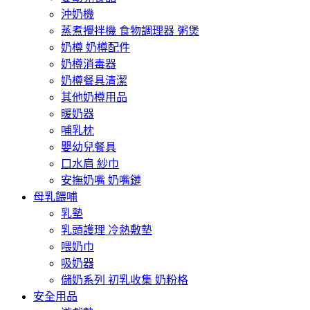
沖奶機
蒸煮攪拌機 食物調理器 粥煲
奶樽 奶樽配件
奶樽消毒器
奶樽餐具清潔
其他奶樽用品
暖奶器
哺乳枕
嬰幼兒餐具
口水肩 紗巾
安撫奶嘴 奶嘴鏈
母乳餵哺
乳墊
乳頭護理 冷熱敷墊
喂奶巾
吸奶器
儲奶系列 初乳收集 奶粉格
安全用品