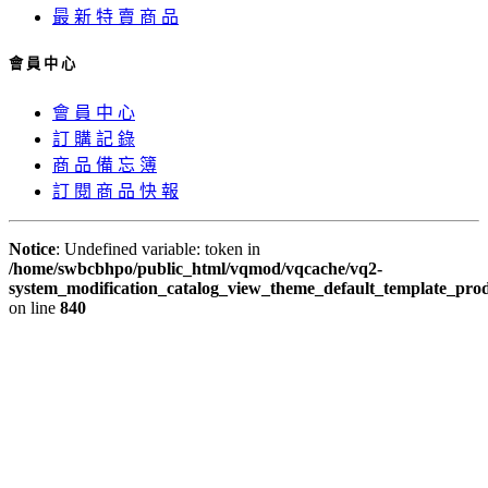
最 新 特 賣 商 品
會 員 中 心
會 員 中 心
訂 購 記 錄
商 品 備 忘 簿
訂 閱 商 品 快 報
Notice
: Undefined variable: token in
/home/swbcbhpo/public_html/vqmod/vqcache/vq2-
system_modification_catalog_view_theme_default_template_prod
on line
840