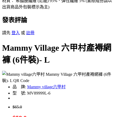
材質： 聚醯胺纖維 (尼龍) 95%．彈性纖維 5% (實際成份請以
出貨商品外包裝標示為主)
發表評論
請先
登入
或
註冊
Mammy Village 六甲村產褥網
褲 (6件裝)- L
品 牌:
Mammy village六甲村
型 號: MV89999L-6
$65.0