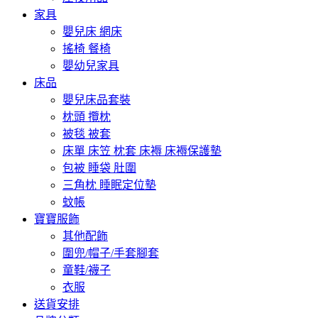
家具
嬰兒床 網床
搖椅 餐椅
嬰幼兒家具
床品
嬰兒床品套裝
枕頭 攬枕
被毯 被套
床單 床笠 枕套 床褥 床褥保護墊
包被 睡袋 肚圍
三角枕 睡眠定位墊
蚊帳
寶寶服飾
其他配飾
圍兜/帽子/手套腳套
童鞋/襪子
衣服
送貨安排