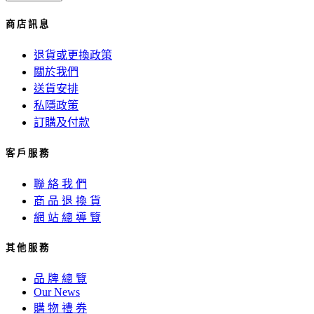
商 店 訊 息
退貨或更換政策
關於我們
送貨安排
私隱政策
訂購及付款
客 戶 服 務
聯 絡 我 們
商 品 退 換 貨
網 站 總 導 覽
其 他 服 務
品 牌 總 覽
Our News
購 物 禮 券