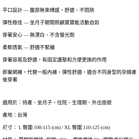
平口設計 — 腹部無束縛感，舒適、不悶熱
彈性極佳 — 坐月子期間照顧寶寶能活動自如
穿著安心 — 無漂白、不含螢光劑
柔軟透氣 — 舒適不緊繃
穿著容易及舒適，有固定護墊和方便更換的作用
即棄網褲，代替一般內褲，彈性舒適，適合不同身型的孕婦產
後穿著
適用於：待產、坐月子、住院、生理期、外出旅遊
產地：台灣
尺寸： L 臀圍 100-115 (cm) / XL 臀圍 110-125 (cm)