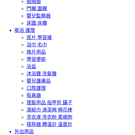
遊戲墊
門欄 圍欄
嬰兒監察器
床圍 床欄
衛浴 護理
尿片 學習褲
浴巾 毛巾
換片用品
學習便廁
浴盆
沐浴露 洗髮露
嬰兒護膚品
口腔護理
吸鼻器
理髮用品 指甲剪 鑷子
濕紙巾 清潔棉 棉花棒
洗衣液 洗衣粉 柔順劑
探熱器 體溫計 溫度計
外出用品