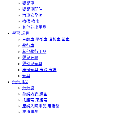
嬰兒車
嬰兒車配件
汽車安全椅
揹帶 揹巾
其他外出用品
學習 玩具
三輪車 平衡車 滑板車 單車
學行車
其他學行用品
嬰兒牙膠
嬰幼兒玩具
床邊玩具 床鈴 床燈
玩具
媽媽用品
媽媽袋
孕婦內衣 胸圍
托腹帶 束腹帶
產婦入院用品/走佬袋
産後用品