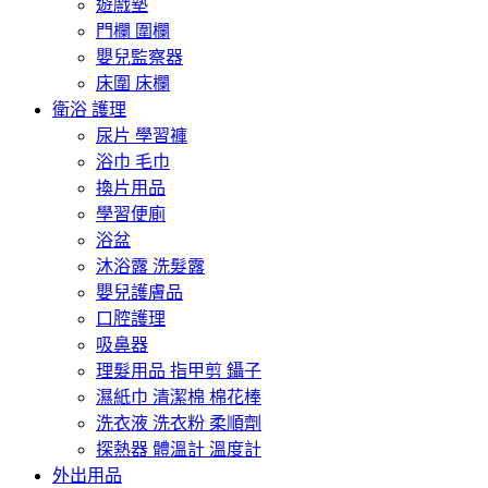
遊戲墊
門欄 圍欄
嬰兒監察器
床圍 床欄
衛浴 護理
尿片 學習褲
浴巾 毛巾
換片用品
學習便廁
浴盆
沐浴露 洗髮露
嬰兒護膚品
口腔護理
吸鼻器
理髮用品 指甲剪 鑷子
濕紙巾 清潔棉 棉花棒
洗衣液 洗衣粉 柔順劑
探熱器 體溫計 溫度計
外出用品