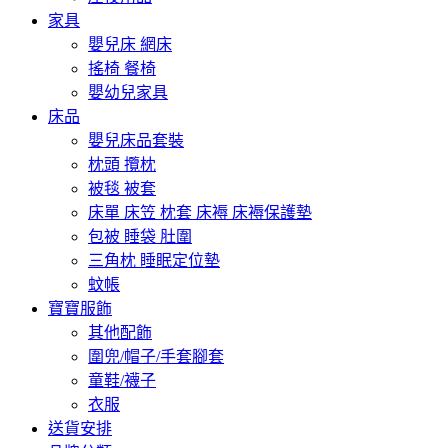
家具
嬰兒床 網床
搖椅 餐椅
嬰幼兒家具
床品
嬰兒床品套裝
枕頭 攬枕
被毯 被套
床單 床笠 枕套 床褥 床褥保護墊
包被 睡袋 肚圍
三角枕 睡眠定位墊
蚊帳
寶寶服飾
其他配飾
圍兜/帽子/手套腳套
童鞋/襪子
衣服
送貨安排