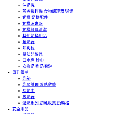
沖奶機
蒸煮攪拌機 食物調理器 粥煲
奶樽 奶樽配件
奶樽消毒器
奶樽餐具清潔
其他奶樽用品
暖奶器
哺乳枕
嬰幼兒餐具
口水肩 紗巾
安撫奶嘴 奶嘴鏈
母乳餵哺
乳墊
乳頭護理 冷熱敷墊
喂奶巾
吸奶器
儲奶系列 初乳收集 奶粉格
安全用品