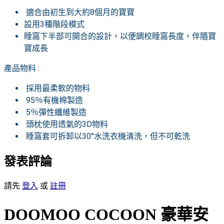
適合由初生到大約8個月的寶寶
設用3種階段模式
睡窩下半部可開合的設計，以便調校睡窩長度，伴隨寶
寶成長
產品物料 :
採用最柔軟的物料
95％有機棉製造
5％彈性纖維製造
頭枕使用透氣的3D物料
睡窩套可拆卸以30°水洗衣機清洗，但不可乾洗
發表評論
請先
登入
或
註冊
DOOMOO COCOON 豪華安