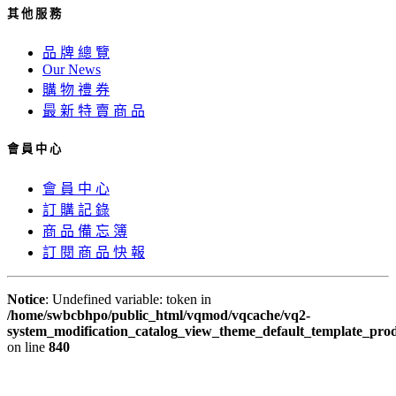
其 他 服 務
品 牌 總 覽
Our News
購 物 禮 券
最 新 特 賣 商 品
會 員 中 心
會 員 中 心
訂 購 記 錄
商 品 備 忘 簿
訂 閱 商 品 快 報
Notice
: Undefined variable: token in
/home/swbcbhpo/public_html/vqmod/vqcache/vq2-
system_modification_catalog_view_theme_default_template_prod
on line
840