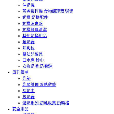
沖奶機
蒸煮攪拌機 食物調理器 粥煲
奶樽 奶樽配件
奶樽消毒器
奶樽餐具清潔
其他奶樽用品
暖奶器
哺乳枕
嬰幼兒餐具
口水肩 紗巾
安撫奶嘴 奶嘴鏈
母乳餵哺
乳墊
乳頭護理 冷熱敷墊
喂奶巾
吸奶器
儲奶系列 初乳收集 奶粉格
安全用品