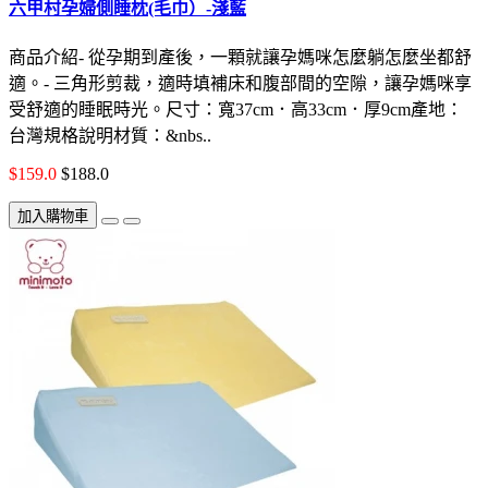
六甲村孕婦側睡枕(毛巾）-淺藍
商品介紹- 從孕期到產後，一顆就讓孕媽咪怎麼躺怎麼坐都舒
適。- 三角形剪裁，適時填補床和腹部間的空隙，讓孕媽咪享
受舒適的睡眠時光。尺寸：寬37cm．高33cm．厚9cm產地：
台灣規格說明材質：&nbs..
$159.0
$188.0
加入購物車