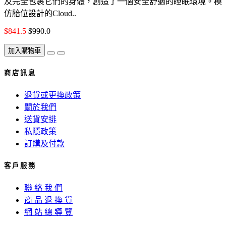
及完全包裹它們的身體，創造了一個安全舒適的睡眠環境。模
仿胎位設計的Cloud..
$841.5
$990.0
加入購物車
商 店 訊 息
退貨或更換政策
關於我們
送貨安排
私隱政策
訂購及付款
客 戶 服 務
聯 絡 我 們
商 品 退 換 貨
網 站 總 導 覽