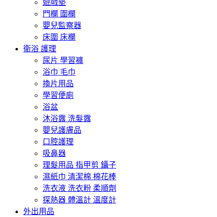
遊戲墊
門欄 圍欄
嬰兒監察器
床圍 床欄
衛浴 護理
尿片 學習褲
浴巾 毛巾
換片用品
學習便廁
浴盆
沐浴露 洗髮露
嬰兒護膚品
口腔護理
吸鼻器
理髮用品 指甲剪 鑷子
濕紙巾 清潔棉 棉花棒
洗衣液 洗衣粉 柔順劑
探熱器 體溫計 溫度計
外出用品