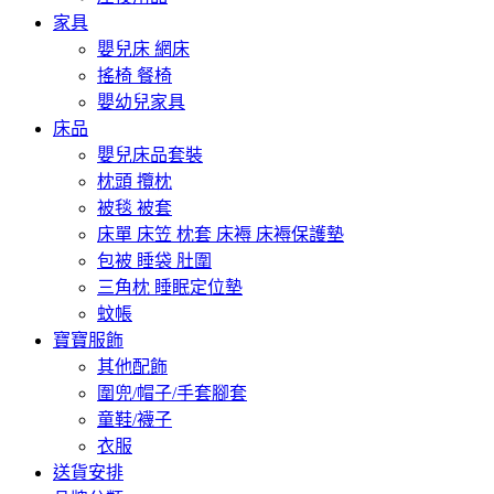
家具
嬰兒床 網床
搖椅 餐椅
嬰幼兒家具
床品
嬰兒床品套裝
枕頭 攬枕
被毯 被套
床單 床笠 枕套 床褥 床褥保護墊
包被 睡袋 肚圍
三角枕 睡眠定位墊
蚊帳
寶寶服飾
其他配飾
圍兜/帽子/手套腳套
童鞋/襪子
衣服
送貨安排