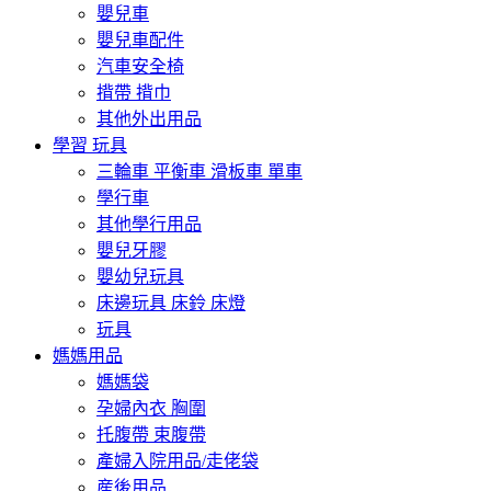
嬰兒車
嬰兒車配件
汽車安全椅
揹帶 揹巾
其他外出用品
學習 玩具
三輪車 平衡車 滑板車 單車
學行車
其他學行用品
嬰兒牙膠
嬰幼兒玩具
床邊玩具 床鈴 床燈
玩具
媽媽用品
媽媽袋
孕婦內衣 胸圍
托腹帶 束腹帶
產婦入院用品/走佬袋
産後用品