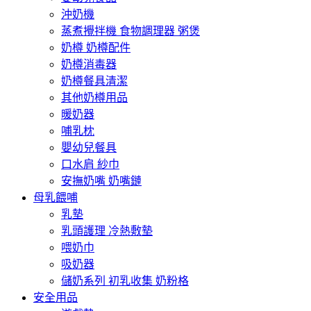
沖奶機
蒸煮攪拌機 食物調理器 粥煲
奶樽 奶樽配件
奶樽消毒器
奶樽餐具清潔
其他奶樽用品
暖奶器
哺乳枕
嬰幼兒餐具
口水肩 紗巾
安撫奶嘴 奶嘴鏈
母乳餵哺
乳墊
乳頭護理 冷熱敷墊
喂奶巾
吸奶器
儲奶系列 初乳收集 奶粉格
安全用品