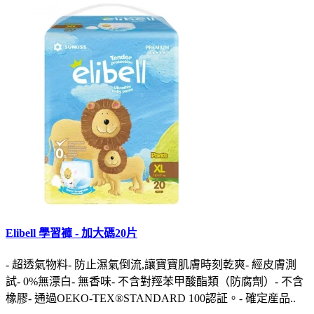
Elibell 學習褲 - 加大碼20片
- 超透氣物料- 防止濕氣倒流,讓寶寶肌膚時刻乾爽- 經皮膚測
試- 0%無漂白- 無香味- 不含對羥苯甲酸酯類（防腐劑）- 不含
橡膠- 通過OEKO-TEX®STANDARD 100認証。- 確定産品..