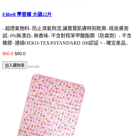
Elibell 學習褲 大碼22片
- 超透氣物料- 防止濕氣倒流,讓寶寶肌膚時刻乾爽- 經皮膚測
試- 0%無漂白- 無香味- 不含對羥苯甲酸酯類（防腐劑）- 不含
橡膠- 通過OEKO-TEX®STANDARD 100認証。- 確定産品..
$60.0
$80.0
加入購物車