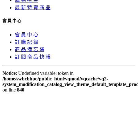
購 物 禮 券
最 新 特 賣 商 品
會 員 中 心
會 員 中 心
訂 購 記 錄
商 品 備 忘 簿
訂 閱 商 品 快 報
Notice
: Undefined variable: token in
/home/swbcbhpo/public_html/vqmod/vqcache/vq2-
system_modification_catalog_view_theme_default_template_prod
on line
840