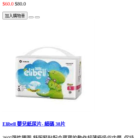
$60.0
$80.0
加入購物車
Elibell 嬰兒紙尿片- 細碼 38片
360°彈性腰圍-舒服緊貼配合寶寶的動作超薄極吸収内層 保持