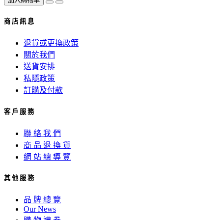
商 店 訊 息
退貨或更換政策
關於我們
送貨安排
私隱政策
訂購及付款
客 戶 服 務
聯 絡 我 們
商 品 退 換 貨
網 站 總 導 覽
其 他 服 務
品 牌 總 覽
Our News