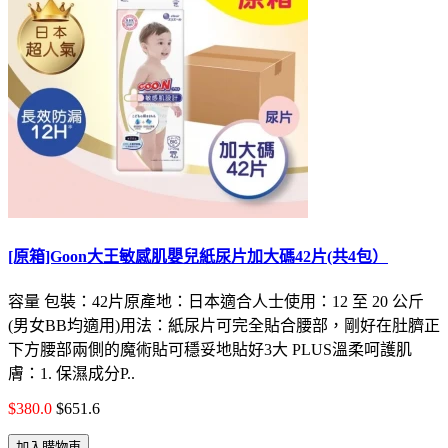
[原箱]Goon大王敏感肌嬰兒紙尿片加大碼42片(共4包）
容量 包裝：42片原產地：日本適合人士使用：12 至 20 公斤
(男女BB均適用)用法：紙尿片可完全貼合腰部，剛好在肚臍正
下方腰部兩側的魔術貼可穩妥地貼好3大 PLUS溫柔呵護肌
膚：1. 保濕成分P..
$380.0
$651.6
加入購物車