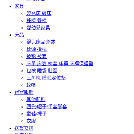
家具
嬰兒床 網床
搖椅 餐椅
嬰幼兒家具
床品
嬰兒床品套裝
枕頭 攬枕
被毯 被套
床單 床笠 枕套 床褥 床褥保護墊
包被 睡袋 肚圍
三角枕 睡眠定位墊
蚊帳
寶寶服飾
其他配飾
圍兜/帽子/手套腳套
童鞋/襪子
衣服
送貨安排