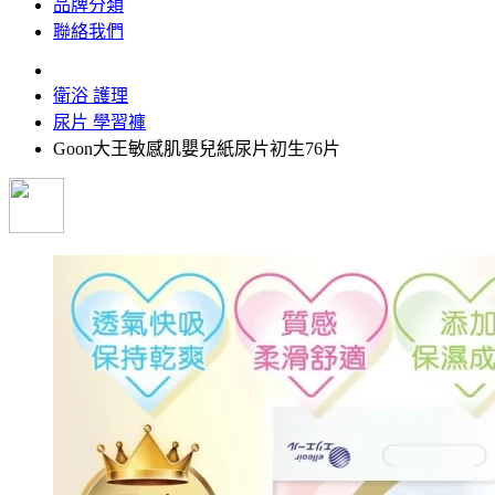
品牌分類
聯絡我們
衛浴 護理
尿片 學習褲
Goon大王敏感肌嬰兒紙尿片初生76片