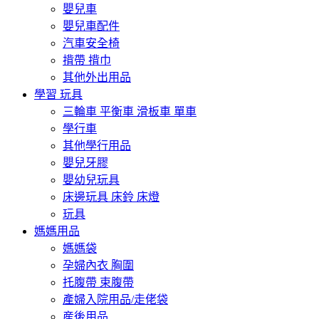
嬰兒車
嬰兒車配件
汽車安全椅
揹帶 揹巾
其他外出用品
學習 玩具
三輪車 平衡車 滑板車 單車
學行車
其他學行用品
嬰兒牙膠
嬰幼兒玩具
床邊玩具 床鈴 床燈
玩具
媽媽用品
媽媽袋
孕婦內衣 胸圍
托腹帶 束腹帶
產婦入院用品/走佬袋
産後用品