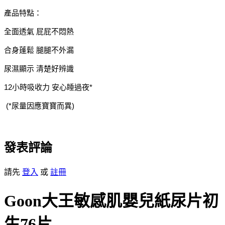
產品特點：
全面透氣 屁屁不悶熱
合身蓬鬆 腿腿不外漏
尿濕顯示 清楚好辨識
12小時吸收力 安心睡過夜*
(*尿量因應寶寶而異)
發表評論
請先
登入
或
註冊
Goon大王敏感肌嬰兒紙尿片初
生76片