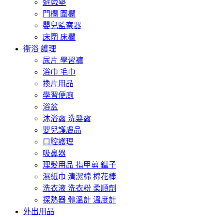
遊戲墊
門欄 圍欄
嬰兒監察器
床圍 床欄
衛浴 護理
尿片 學習褲
浴巾 毛巾
換片用品
學習便廁
浴盆
沐浴露 洗髮露
嬰兒護膚品
口腔護理
吸鼻器
理髮用品 指甲剪 鑷子
濕紙巾 清潔棉 棉花棒
洗衣液 洗衣粉 柔順劑
探熱器 體溫計 溫度計
外出用品