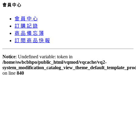
會 員 中 心
會 員 中 心
訂 購 記 錄
商 品 備 忘 簿
訂 閱 商 品 快 報
Notice
: Undefined variable: token in
/home/swbcbhpo/public_html/vqmod/vqcache/vq2-
system_modification_catalog_view_theme_default_template_prod
on line
840