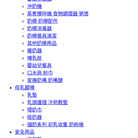
沖奶機
蒸煮攪拌機 食物調理器 粥煲
奶樽 奶樽配件
奶樽消毒器
奶樽餐具清潔
其他奶樽用品
暖奶器
哺乳枕
嬰幼兒餐具
口水肩 紗巾
安撫奶嘴 奶嘴鏈
母乳餵哺
乳墊
乳頭護理 冷熱敷墊
喂奶巾
吸奶器
儲奶系列 初乳收集 奶粉格
安全用品