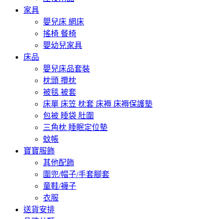
家具
嬰兒床 網床
搖椅 餐椅
嬰幼兒家具
床品
嬰兒床品套裝
枕頭 攬枕
被毯 被套
床單 床笠 枕套 床褥 床褥保護墊
包被 睡袋 肚圍
三角枕 睡眠定位墊
蚊帳
寶寶服飾
其他配飾
圍兜/帽子/手套腳套
童鞋/襪子
衣服
送貨安排