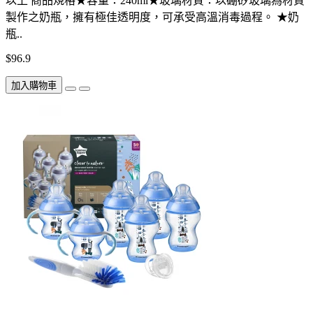
以上 商品規格★容量：240ml★玻璃材質：以硼矽玻璃為材質
製作之奶瓶，擁有極佳透明度，可承受高溫消毒過程。 ★奶
瓶..
$96.9
加入購物車