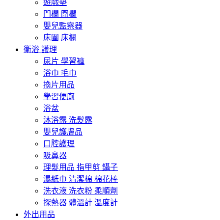
遊戲墊
門欄 圍欄
嬰兒監察器
床圍 床欄
衛浴 護理
尿片 學習褲
浴巾 毛巾
換片用品
學習便廁
浴盆
沐浴露 洗髮露
嬰兒護膚品
口腔護理
吸鼻器
理髮用品 指甲剪 鑷子
濕紙巾 清潔棉 棉花棒
洗衣液 洗衣粉 柔順劑
探熱器 體溫計 溫度計
外出用品