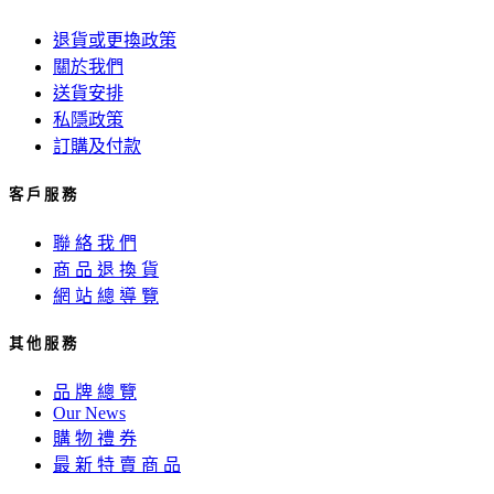
退貨或更換政策
關於我們
送貨安排
私隱政策
訂購及付款
客 戶 服 務
聯 絡 我 們
商 品 退 換 貨
網 站 總 導 覽
其 他 服 務
品 牌 總 覽
Our News
購 物 禮 券
最 新 特 賣 商 品