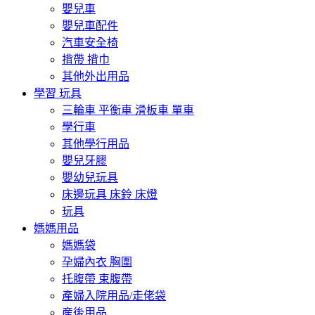
嬰兒車
嬰兒車配件
汽車安全椅
揹帶 揹巾
其他外出用品
學習 玩具
三輪車 平衡車 滑板車 單車
學行車
其他學行用品
嬰兒牙膠
嬰幼兒玩具
床邊玩具 床鈴 床燈
玩具
媽媽用品
媽媽袋
孕婦內衣 胸圍
托腹帶 束腹帶
產婦入院用品/走佬袋
産後用品