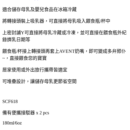
適合儲存母乳及嬰兒食品在冰箱冷藏
將轉接頭裝上吸乳器，可直接將母乳吸入餵食瓶/杯中
上密封誧Y可直接將母乳冷藏或冷凍，並可直接在餵食瓶外紀
錄擠乳日期等
餵食瓶/杯接上轉接頭再套上AVENT奶嘴，即可變成多弁鄍仆
~，直接餵食您的寶寶
居家使用或外出旅行攜帶皆適宜
可堆疊設計，讓儲存母乳更節省空間
SCF618
備有便攜接駁器 x 2 pcs
180ml/6oz