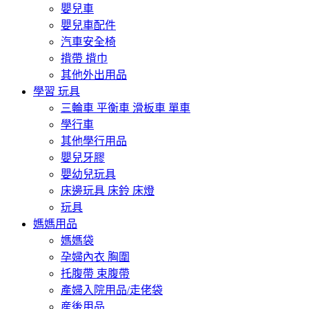
嬰兒車
嬰兒車配件
汽車安全椅
揹帶 揹巾
其他外出用品
學習 玩具
三輪車 平衡車 滑板車 單車
學行車
其他學行用品
嬰兒牙膠
嬰幼兒玩具
床邊玩具 床鈴 床燈
玩具
媽媽用品
媽媽袋
孕婦內衣 胸圍
托腹帶 束腹帶
產婦入院用品/走佬袋
産後用品