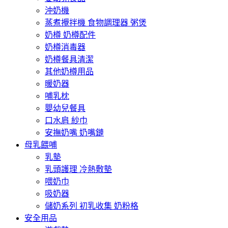
沖奶機
蒸煮攪拌機 食物調理器 粥煲
奶樽 奶樽配件
奶樽消毒器
奶樽餐具清潔
其他奶樽用品
暖奶器
哺乳枕
嬰幼兒餐具
口水肩 紗巾
安撫奶嘴 奶嘴鏈
母乳餵哺
乳墊
乳頭護理 冷熱敷墊
喂奶巾
吸奶器
儲奶系列 初乳收集 奶粉格
安全用品