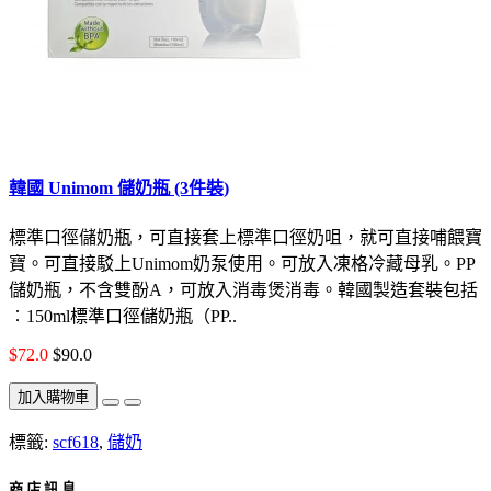
韓國 Unimom 儲奶瓶 (3件裝)
標準口徑儲奶瓶，可直接套上標準口徑奶咀，就可直接哺餵寶
寶。可直接駁上Unimom奶泵使用。可放入凍格冷藏母乳。PP
儲奶瓶，不含雙酚A，可放入消毒煲消毒。韓國製造套裝包括
︰150ml標準口徑儲奶瓶（PP..
$72.0
$90.0
加入購物車
標籤:
scf618
,
儲奶
商 店 訊 息