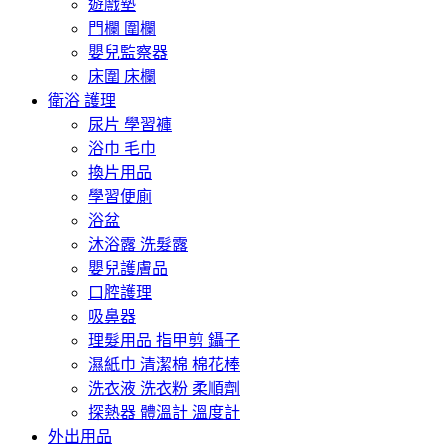
遊戲墊
門欄 圍欄
嬰兒監察器
床圍 床欄
衛浴 護理
尿片 學習褲
浴巾 毛巾
換片用品
學習便廁
浴盆
沐浴露 洗髮露
嬰兒護膚品
口腔護理
吸鼻器
理髮用品 指甲剪 鑷子
濕紙巾 清潔棉 棉花棒
洗衣液 洗衣粉 柔順劑
探熱器 體溫計 溫度計
外出用品