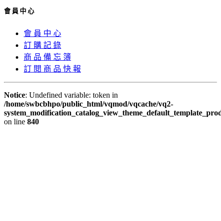
會 員 中 心
會 員 中 心
訂 購 記 錄
商 品 備 忘 簿
訂 閱 商 品 快 報
Notice
: Undefined variable: token in
/home/swbcbhpo/public_html/vqmod/vqcache/vq2-
system_modification_catalog_view_theme_default_template_prod
on line
840