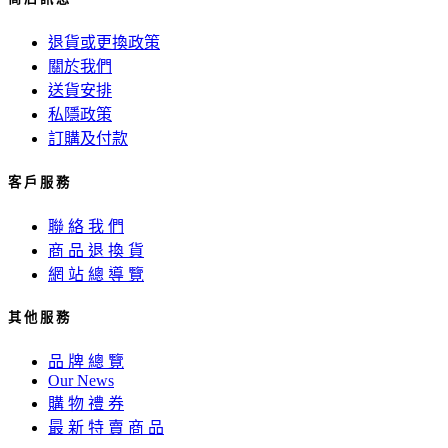
退貨或更換政策
關於我們
送貨安排
私隱政策
訂購及付款
客 戶 服 務
聯 絡 我 們
商 品 退 換 貨
網 站 總 導 覽
其 他 服 務
品 牌 總 覽
Our News
購 物 禮 券
最 新 特 賣 商 品