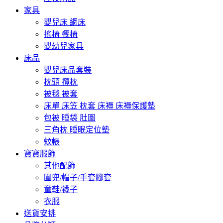
家具
嬰兒床 網床
搖椅 餐椅
嬰幼兒家具
床品
嬰兒床品套裝
枕頭 攬枕
被毯 被套
床單 床笠 枕套 床褥 床褥保護墊
包被 睡袋 肚圍
三角枕 睡眠定位墊
蚊帳
寶寶服飾
其他配飾
圍兜/帽子/手套腳套
童鞋/襪子
衣服
送貨安排