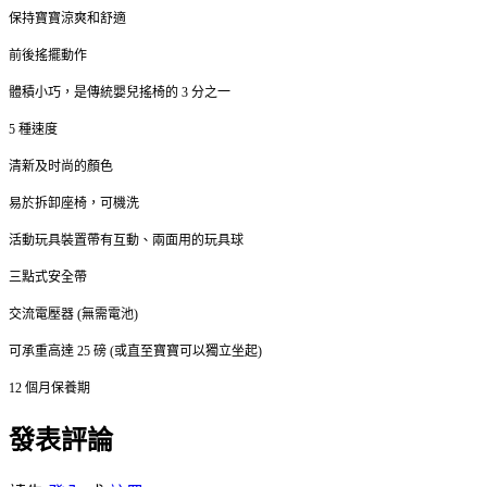
保持寶寶涼爽和舒適
前後搖擺動作
體積小巧，是傳統嬰兒搖椅的 3 分之一
5 種速度
清新及时尚的顏色
易於拆卸座椅，可機洗
活動玩具裝置帶有互動、兩面用的玩具球
三點式安全帶
交流電壓器 (無需電池)
可承重高達 25 磅 (或直至寶寶可以獨立坐起)
12 個月保養期
發表評論