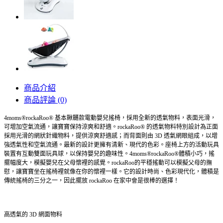
商品介紹
商品評論 (0)
4moms®rockaRoo® 基本鞦韆款電動嬰兒搖椅，採用全新的透氣物料，表面光滑，
可增加空氣流通，讓寶寶保持涼爽和舒適。rockaRoo® 的透氣物料特別設計為正面
採用光滑的網狀針織物料，提供涼爽舒適感；而背面則由 3D 透氣網眼組成，以增
強透氣性和空氣流通。最新的設計更擁有清新、現代的色彩。座椅上方的活動玩具
裝置有互動雙面玩具球，以保持嬰兒的趣味性。4moms®rockaRoo®體積小巧，搖
擺幅度大，模擬嬰兒在父母懷裡的感覺。rockaRoo的平穩搖動可以模擬父母的撫
慰，讓寶寶坐在搖椅裡就像在你的懷裡一樣。它的設計時尚、色彩現代化，體積是
傳統搖椅的三分之一，因此擺放 rockaRoo 在家中會是很棒的選擇！
高透氣的 3D 網面物料