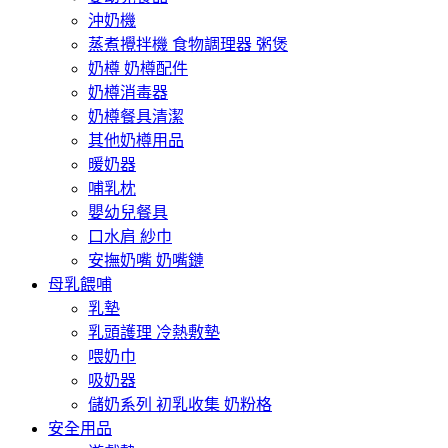
沖奶機
蒸煮攪拌機 食物調理器 粥煲
奶樽 奶樽配件
奶樽消毒器
奶樽餐具清潔
其他奶樽用品
暖奶器
哺乳枕
嬰幼兒餐具
口水肩 紗巾
安撫奶嘴 奶嘴鏈
母乳餵哺
乳墊
乳頭護理 冷熱敷墊
喂奶巾
吸奶器
儲奶系列 初乳收集 奶粉格
安全用品