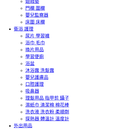
遊戲墊
門欄 圍欄
嬰兒監察器
床圍 床欄
衛浴 護理
尿片 學習褲
浴巾 毛巾
換片用品
學習便廁
浴盆
沐浴露 洗髮露
嬰兒護膚品
口腔護理
吸鼻器
理髮用品 指甲剪 鑷子
濕紙巾 清潔棉 棉花棒
洗衣液 洗衣粉 柔順劑
探熱器 體溫計 溫度計
外出用品