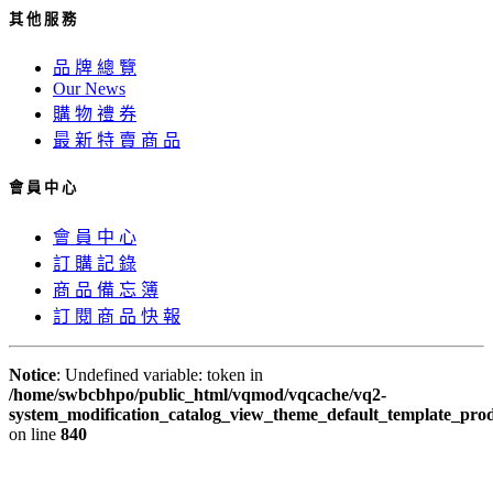
其 他 服 務
品 牌 總 覽
Our News
購 物 禮 券
最 新 特 賣 商 品
會 員 中 心
會 員 中 心
訂 購 記 錄
商 品 備 忘 簿
訂 閱 商 品 快 報
Notice
: Undefined variable: token in
/home/swbcbhpo/public_html/vqmod/vqcache/vq2-
system_modification_catalog_view_theme_default_template_prod
on line
840