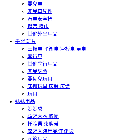
嬰兒車
嬰兒車配件
汽車安全椅
揹帶 揹巾
其他外出用品
學習 玩具
三輪車 平衡車 滑板車 單車
學行車
其他學行用品
嬰兒牙膠
嬰幼兒玩具
床邊玩具 床鈴 床燈
玩具
媽媽用品
媽媽袋
孕婦內衣 胸圍
托腹帶 束腹帶
產婦入院用品/走佬袋
産後用品