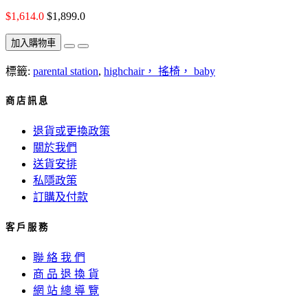
$1,614.0
$1,899.0
加入購物車
標籤:
parental station
,
highchair， 搖椅， baby
商 店 訊 息
退貨或更換政策
關於我們
送貨安排
私隱政策
訂購及付款
客 戶 服 務
聯 絡 我 們
商 品 退 換 貨
網 站 總 導 覽