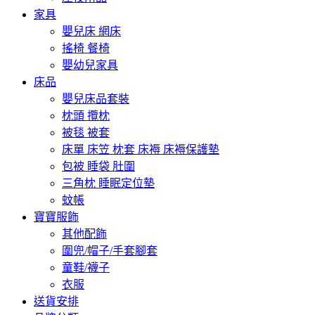
家具
嬰兒床 網床
搖椅 餐椅
嬰幼兒家具
床品
嬰兒床品套裝
枕頭 攬枕
被毯 被套
床單 床笠 枕套 床褥 床褥保護墊
包被 睡袋 肚圍
三角枕 睡眠定位墊
蚊帳
寶寶服飾
其他配飾
圍兜/帽子/手套腳套
童鞋/襪子
衣服
送貨安排