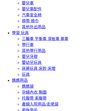
嬰兒車
嬰兒車配件
汽車安全椅
揹帶 揹巾
其他外出用品
學習 玩具
三輪車 平衡車 滑板車 單車
學行車
其他學行用品
嬰兒牙膠
嬰幼兒玩具
床邊玩具 床鈴 床燈
玩具
媽媽用品
媽媽袋
孕婦內衣 胸圍
托腹帶 束腹帶
產婦入院用品/走佬袋
産後用品