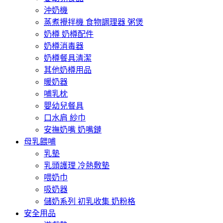
沖奶機
蒸煮攪拌機 食物調理器 粥煲
奶樽 奶樽配件
奶樽消毒器
奶樽餐具清潔
其他奶樽用品
暖奶器
哺乳枕
嬰幼兒餐具
口水肩 紗巾
安撫奶嘴 奶嘴鏈
母乳餵哺
乳墊
乳頭護理 冷熱敷墊
喂奶巾
吸奶器
儲奶系列 初乳收集 奶粉格
安全用品