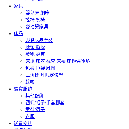
家具
嬰兒床 網床
搖椅 餐椅
嬰幼兒家具
床品
嬰兒床品套裝
枕頭 攬枕
被毯 被套
床單 床笠 枕套 床褥 床褥保護墊
包被 睡袋 肚圍
三角枕 睡眠定位墊
蚊帳
寶寶服飾
其他配飾
圍兜/帽子/手套腳套
童鞋/襪子
衣服
送貨安排