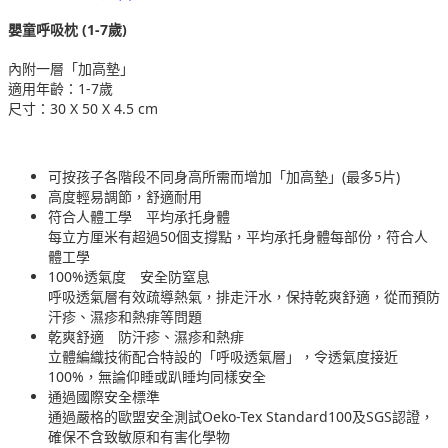
嬰童呼吸枕 (1-7歲)
內附一層「加高墊」
適用年齡：1-7歲
尺寸：30 X 50 X 4.5 cm
可按孩子各階段不同身高所需而增加「加高墊」(最多5片)
高度輕易調節，舒適耐用
符合人體工學 平均承托身體
每立方厘米有超過50個支撐點，平均承托身體每部份，符合人
體工學
100%透氣度 安全防窒息
呼吸透氣層有效疏導熱氣，排走汗水，保持乾爽舒適，從而預防
汗疹、濕疹和熱痱等問題
乾爽舒適 防汗疹、濕疹和熱痱
立體編織技術配合特設的「呼吸透氣層」，令透氣度接近
100%，無論仰睡或趴睡均同樣安全
通過國際安全標準
通過嚴格的歐盟安全測試Oeko-Tex Standard100及SGS認證，
確保不含致敏原和有害化學物