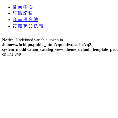
會 員 中 心
訂 購 記 錄
商 品 備 忘 簿
訂 閱 商 品 快 報
Notice
: Undefined variable: token in
/home/swbcbhpo/public_html/vqmod/vqcache/vq2-
system_modification_catalog_view_theme_default_template_prod
on line
840