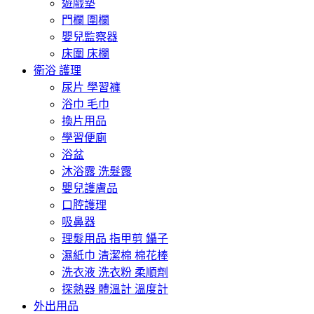
遊戲墊
門欄 圍欄
嬰兒監察器
床圍 床欄
衛浴 護理
尿片 學習褲
浴巾 毛巾
換片用品
學習便廁
浴盆
沐浴露 洗髮露
嬰兒護膚品
口腔護理
吸鼻器
理髮用品 指甲剪 鑷子
濕紙巾 清潔棉 棉花棒
洗衣液 洗衣粉 柔順劑
探熱器 體溫計 溫度計
外出用品