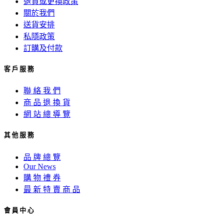
退貨或更換政策
關於我們
送貨安排
私隱政策
訂購及付款
客 戶 服 務
聯 絡 我 們
商 品 退 換 貨
網 站 總 導 覽
其 他 服 務
品 牌 總 覽
Our News
購 物 禮 券
最 新 特 賣 商 品
會 員 中 心