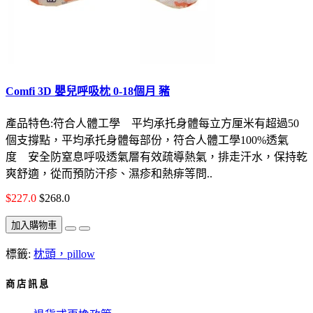
Comfi 3D 嬰兒呼吸枕 0-18個月 豬
產品特色:符合人體工學 平均承托身體每立方厘米有超過50
個支撐點，平均承托身體每部份，符合人體工學100%透氣
度 安全防窒息呼吸透氣層有效疏導熱氣，排走汗水，保持乾
爽舒適，從而預防汗疹、濕疹和熱痱等問..
$227.0
$268.0
加入購物車
標籤:
枕頭，pillow
商 店 訊 息