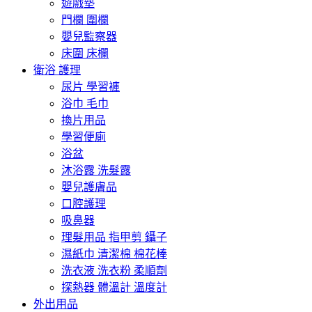
遊戲墊
門欄 圍欄
嬰兒監察器
床圍 床欄
衛浴 護理
尿片 學習褲
浴巾 毛巾
換片用品
學習便廁
浴盆
沐浴露 洗髮露
嬰兒護膚品
口腔護理
吸鼻器
理髮用品 指甲剪 鑷子
濕紙巾 清潔棉 棉花棒
洗衣液 洗衣粉 柔順劑
探熱器 體溫計 溫度計
外出用品