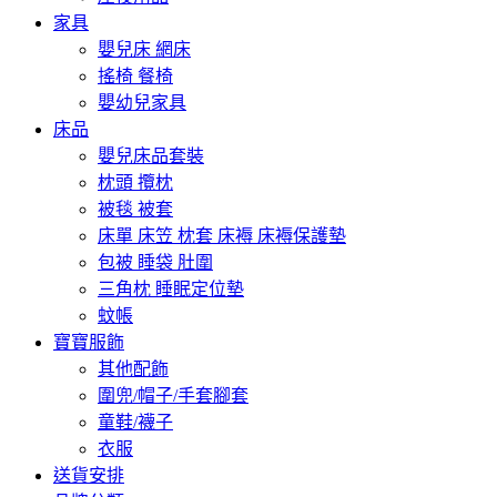
家具
嬰兒床 網床
搖椅 餐椅
嬰幼兒家具
床品
嬰兒床品套裝
枕頭 攬枕
被毯 被套
床單 床笠 枕套 床褥 床褥保護墊
包被 睡袋 肚圍
三角枕 睡眠定位墊
蚊帳
寶寶服飾
其他配飾
圍兜/帽子/手套腳套
童鞋/襪子
衣服
送貨安排