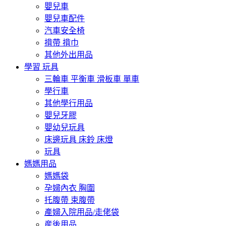
嬰兒車
嬰兒車配件
汽車安全椅
揹帶 揹巾
其他外出用品
學習 玩具
三輪車 平衡車 滑板車 單車
學行車
其他學行用品
嬰兒牙膠
嬰幼兒玩具
床邊玩具 床鈴 床燈
玩具
媽媽用品
媽媽袋
孕婦內衣 胸圍
托腹帶 束腹帶
產婦入院用品/走佬袋
産後用品