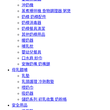
沖奶機
蒸煮攪拌機 食物調理器 粥煲
奶樽 奶樽配件
奶樽消毒器
奶樽餐具清潔
其他奶樽用品
暖奶器
哺乳枕
嬰幼兒餐具
口水肩 紗巾
安撫奶嘴 奶嘴鏈
母乳餵哺
乳墊
乳頭護理 冷熱敷墊
喂奶巾
吸奶器
儲奶系列 初乳收集 奶粉格
安全用品