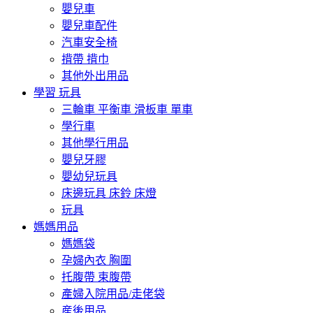
嬰兒車
嬰兒車配件
汽車安全椅
揹帶 揹巾
其他外出用品
學習 玩具
三輪車 平衡車 滑板車 單車
學行車
其他學行用品
嬰兒牙膠
嬰幼兒玩具
床邊玩具 床鈴 床燈
玩具
媽媽用品
媽媽袋
孕婦內衣 胸圍
托腹帶 束腹帶
產婦入院用品/走佬袋
産後用品