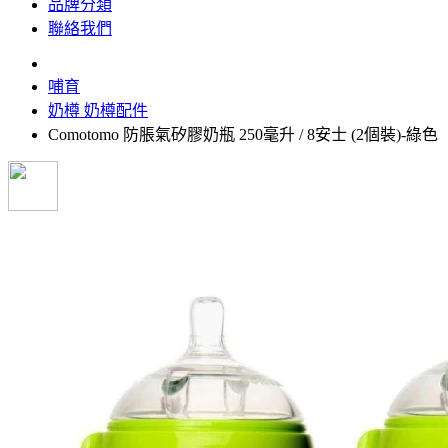
品牌分類
聯絡我們
哺育
奶樽 奶樽配件
Comotomo 防脹氣矽膠奶瓶 250毫升 / 8安士 (2個裝)-綠色