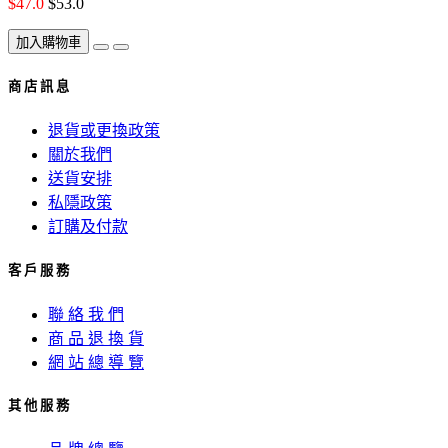
$47.0
$53.0
加入購物車
商 店 訊 息
退貨或更換政策
關於我們
送貨安排
私隱政策
訂購及付款
客 戶 服 務
聯 絡 我 們
商 品 退 換 貨
網 站 總 導 覽
其 他 服 務