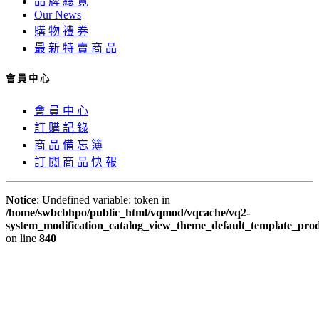
品 牌 總 覽
Our News
購 物 禮 券
最 新 特 賣 商 品
會 員 中 心
會 員 中 心
訂 購 記 錄
商 品 備 忘 簿
訂 閱 商 品 快 報
Notice
: Undefined variable: token in
/home/swbcbhpo/public_html/vqmod/vqcache/vq2-
system_modification_catalog_view_theme_default_template_prod
on line
840