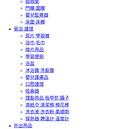
遊戲墊
門欄 圍欄
嬰兒監察器
床圍 床欄
衛浴 護理
尿片 學習褲
浴巾 毛巾
換片用品
學習便廁
浴盆
沐浴露 洗髮露
嬰兒護膚品
口腔護理
吸鼻器
理髮用品 指甲剪 鑷子
濕紙巾 清潔棉 棉花棒
洗衣液 洗衣粉 柔順劑
探熱器 體溫計 溫度計
外出用品