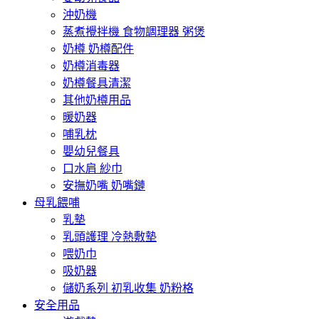
沖奶機
蒸煮攪拌機 食物調理器 粥煲
奶樽 奶樽配件
奶樽消毒器
奶樽餐具清潔
其他奶樽用品
暖奶器
哺乳枕
嬰幼兒餐具
口水肩 紗巾
安撫奶嘴 奶嘴鏈
母乳餵哺
乳墊
乳頭護理 冷熱敷墊
喂奶巾
吸奶器
儲奶系列 初乳收集 奶粉格
安全用品