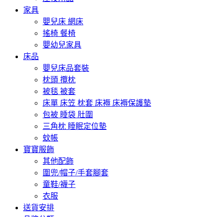
家具
嬰兒床 網床
搖椅 餐椅
嬰幼兒家具
床品
嬰兒床品套裝
枕頭 攬枕
被毯 被套
床單 床笠 枕套 床褥 床褥保護墊
包被 睡袋 肚圍
三角枕 睡眠定位墊
蚊帳
寶寶服飾
其他配飾
圍兜/帽子/手套腳套
童鞋/襪子
衣服
送貨安排