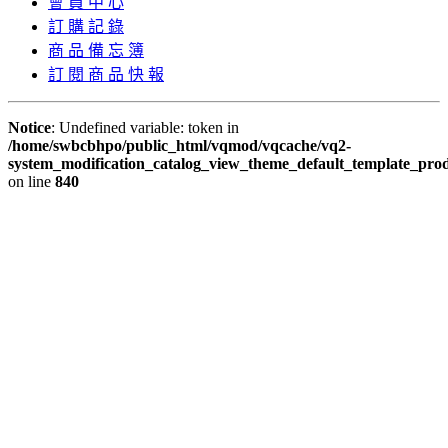
會 員 中 心
訂 購 記 錄
商 品 備 忘 簿
訂 閱 商 品 快 報
Notice
: Undefined variable: token in
/home/swbcbhpo/public_html/vqmod/vqcache/vq2-
system_modification_catalog_view_theme_default_template_prod
on line
840