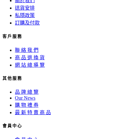
關於我們
送貨安排
私隱政策
訂購及付款
客 戶 服 務
聯 絡 我 們
商 品 退 換 貨
網 站 總 導 覽
其 他 服 務
品 牌 總 覽
Our News
購 物 禮 券
最 新 特 賣 商 品
會 員 中 心