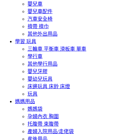
嬰兒車
嬰兒車配件
汽車安全椅
揹帶 揹巾
其他外出用品
學習 玩具
三輪車 平衡車 滑板車 單車
學行車
其他學行用品
嬰兒牙膠
嬰幼兒玩具
床邊玩具 床鈴 床燈
玩具
媽媽用品
媽媽袋
孕婦內衣 胸圍
托腹帶 束腹帶
產婦入院用品/走佬袋
産後用品