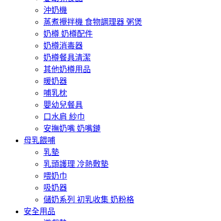
沖奶機
蒸煮攪拌機 食物調理器 粥煲
奶樽 奶樽配件
奶樽消毒器
奶樽餐具清潔
其他奶樽用品
暖奶器
哺乳枕
嬰幼兒餐具
口水肩 紗巾
安撫奶嘴 奶嘴鏈
母乳餵哺
乳墊
乳頭護理 冷熱敷墊
喂奶巾
吸奶器
儲奶系列 初乳收集 奶粉格
安全用品