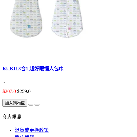
KUKU 3合1 超好眠懶人包巾
..
$207.0
$259.0
加入購物車
商 店 訊 息
退貨或更換政策