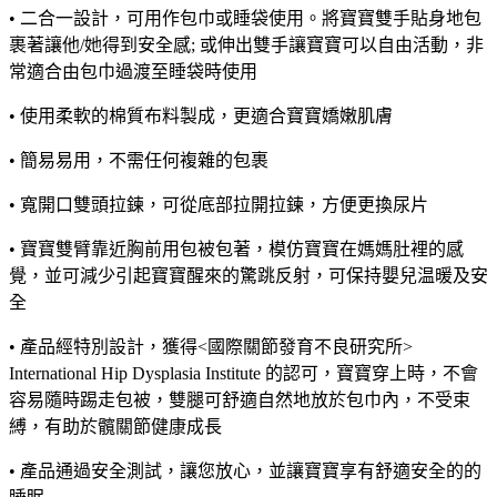
• 二合一設計，可用作包巾或睡袋使用。將寶寶雙手貼身地包
裹著讓他/她得到安全感; 或伸出雙手讓寶寶可以自由活動，非
常適合由包巾過渡至睡袋時使用
• 使用柔軟的棉質布料製成，更適合寶寶嬌嫩肌膚
• 簡易易用，不需任何複雜的包裹
• 寬開口雙頭拉鍊，可從底部拉開拉鍊，方便更換尿片
• 寶寶雙臂靠近胸前用包被包著，模仿寶寶在媽媽肚裡的感
覺，並可減少引起寶寶醒來的驚跳反射，可保持嬰兒温暖及安
全
• 產品經特別設計，獲得<國際關節發育不良研究所>
International Hip Dysplasia Institute 的認可，寶寶穿上時，不會
容易隨時踢走包被，雙腿可舒適自然地放於包巾內，不受束
縛，有助於髖關節健康成長
• 產品通過安全測試，讓您放心，並讓寶寶享有舒適安全的的