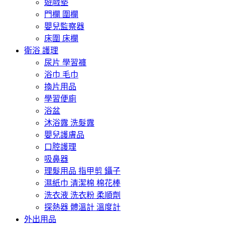
遊戲墊
門欄 圍欄
嬰兒監察器
床圍 床欄
衛浴 護理
尿片 學習褲
浴巾 毛巾
換片用品
學習便廁
浴盆
沐浴露 洗髮露
嬰兒護膚品
口腔護理
吸鼻器
理髮用品 指甲剪 鑷子
濕紙巾 清潔棉 棉花棒
洗衣液 洗衣粉 柔順劑
探熱器 體溫計 溫度計
外出用品