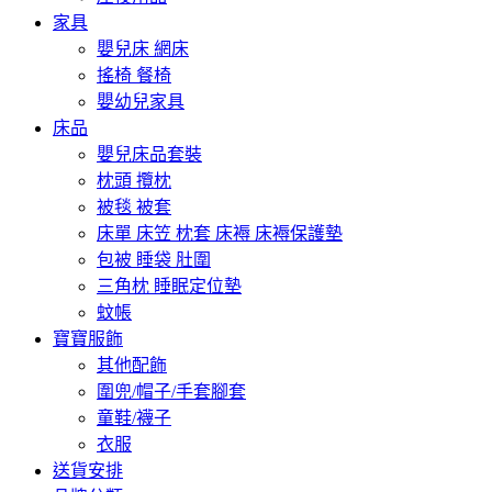
家具
嬰兒床 網床
搖椅 餐椅
嬰幼兒家具
床品
嬰兒床品套裝
枕頭 攬枕
被毯 被套
床單 床笠 枕套 床褥 床褥保護墊
包被 睡袋 肚圍
三角枕 睡眠定位墊
蚊帳
寶寶服飾
其他配飾
圍兜/帽子/手套腳套
童鞋/襪子
衣服
送貨安排