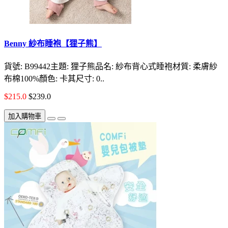
Benny 紗布睡袍【狸子熊】
貨號: B99442主題: 狸子熊品名: 紗布背心式睡袍材質: 柔膚紗
布棉100%顏色: 卡其尺寸: 0..
$215.0
$239.0
加入購物車