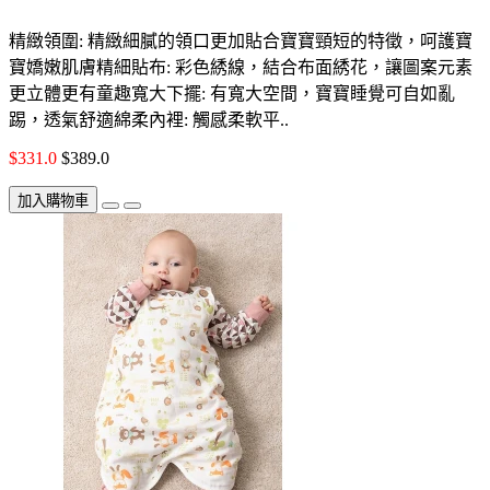
精緻領圍: 精緻細膩的領口更加貼合寶寶頸短的特徵，呵護寶
寶嬌嫩肌膚精細貼布: 彩色綉線，結合布面綉花，讓圖案元素
更立體更有童趣寬大下擺: 有寬大空間，寶寶睡覺可自如亂
踢，透氣舒適綿柔內裡: 觸感柔軟平..
$331.0
$389.0
加入購物車