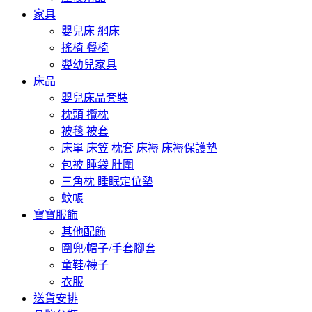
家具
嬰兒床 網床
搖椅 餐椅
嬰幼兒家具
床品
嬰兒床品套裝
枕頭 攬枕
被毯 被套
床單 床笠 枕套 床褥 床褥保護墊
包被 睡袋 肚圍
三角枕 睡眠定位墊
蚊帳
寶寶服飾
其他配飾
圍兜/帽子/手套腳套
童鞋/襪子
衣服
送貨安排