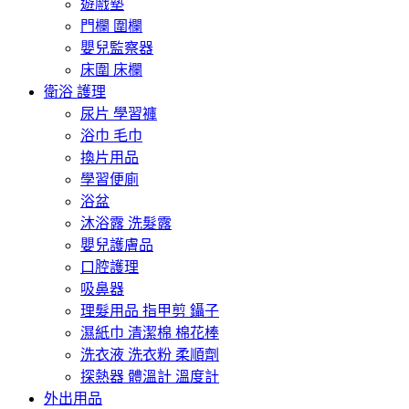
遊戲墊
門欄 圍欄
嬰兒監察器
床圍 床欄
衛浴 護理
尿片 學習褲
浴巾 毛巾
換片用品
學習便廁
浴盆
沐浴露 洗髮露
嬰兒護膚品
口腔護理
吸鼻器
理髮用品 指甲剪 鑷子
濕紙巾 清潔棉 棉花棒
洗衣液 洗衣粉 柔順劑
探熱器 體溫計 溫度計
外出用品