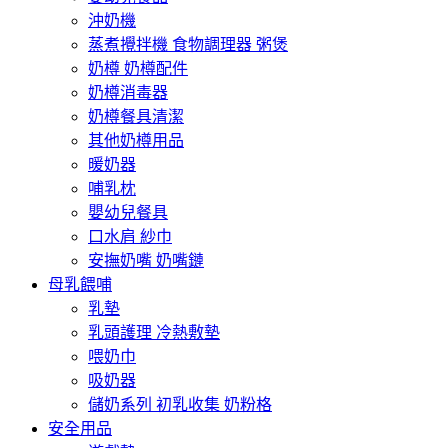
沖奶機
蒸煮攪拌機 食物調理器 粥煲
奶樽 奶樽配件
奶樽消毒器
奶樽餐具清潔
其他奶樽用品
暖奶器
哺乳枕
嬰幼兒餐具
口水肩 紗巾
安撫奶嘴 奶嘴鏈
母乳餵哺
乳墊
乳頭護理 冷熱敷墊
喂奶巾
吸奶器
儲奶系列 初乳收集 奶粉格
安全用品