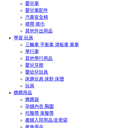
嬰兒車
嬰兒車配件
汽車安全椅
揹帶 揹巾
其他外出用品
學習 玩具
三輪車 平衡車 滑板車 單車
學行車
其他學行用品
嬰兒牙膠
嬰幼兒玩具
床邊玩具 床鈴 床燈
玩具
媽媽用品
媽媽袋
孕婦內衣 胸圍
托腹帶 束腹帶
產婦入院用品/走佬袋
産後用品