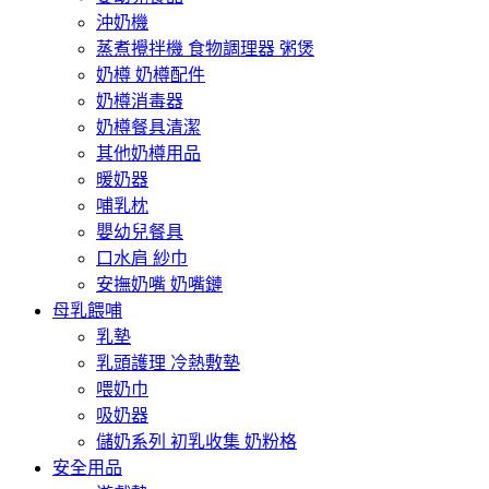
沖奶機
蒸煮攪拌機 食物調理器 粥煲
奶樽 奶樽配件
奶樽消毒器
奶樽餐具清潔
其他奶樽用品
暖奶器
哺乳枕
嬰幼兒餐具
口水肩 紗巾
安撫奶嘴 奶嘴鏈
母乳餵哺
乳墊
乳頭護理 冷熱敷墊
喂奶巾
吸奶器
儲奶系列 初乳收集 奶粉格
安全用品