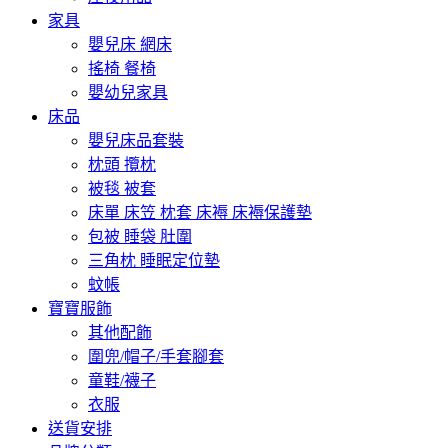
家具
嬰兒床 網床
搖椅 餐椅
嬰幼兒家具
床品
嬰兒床品套裝
枕頭 攬枕
被毯 被套
床單 床笠 枕套 床褥 床褥保護墊
包被 睡袋 肚圍
三角枕 睡眠定位墊
蚊帳
寶寶服飾
其他配飾
圍兜/帽子/手套腳套
童鞋/襪子
衣服
送貨安排