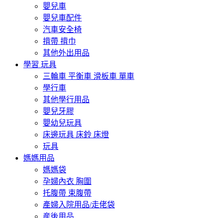
嬰兒車
嬰兒車配件
汽車安全椅
揹帶 揹巾
其他外出用品
學習 玩具
三輪車 平衡車 滑板車 單車
學行車
其他學行用品
嬰兒牙膠
嬰幼兒玩具
床邊玩具 床鈴 床燈
玩具
媽媽用品
媽媽袋
孕婦內衣 胸圍
托腹帶 束腹帶
產婦入院用品/走佬袋
産後用品