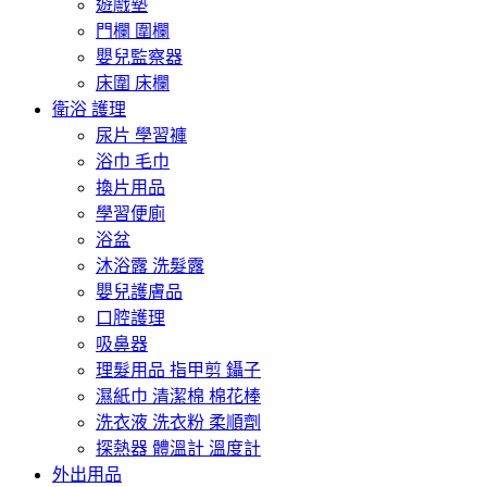
遊戲墊
門欄 圍欄
嬰兒監察器
床圍 床欄
衛浴 護理
尿片 學習褲
浴巾 毛巾
換片用品
學習便廁
浴盆
沐浴露 洗髮露
嬰兒護膚品
口腔護理
吸鼻器
理髮用品 指甲剪 鑷子
濕紙巾 清潔棉 棉花棒
洗衣液 洗衣粉 柔順劑
探熱器 體溫計 溫度計
外出用品