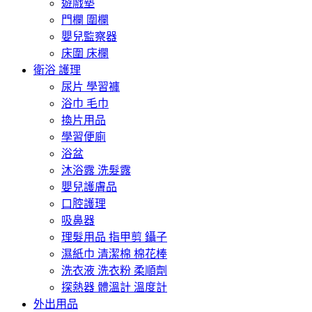
遊戲墊
門欄 圍欄
嬰兒監察器
床圍 床欄
衛浴 護理
尿片 學習褲
浴巾 毛巾
換片用品
學習便廁
浴盆
沐浴露 洗髮露
嬰兒護膚品
口腔護理
吸鼻器
理髮用品 指甲剪 鑷子
濕紙巾 清潔棉 棉花棒
洗衣液 洗衣粉 柔順劑
探熱器 體溫計 溫度計
外出用品