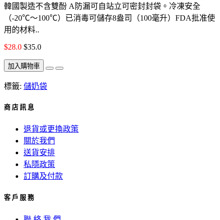
韓國製造不含雙酚 A防漏可自站立可密封封袋。冷凍安全
（-20℃〜100℃）已消毒可儲存8盎司（100毫升）FDA批准使
用的材料..
$28.0
$35.0
加入購物車
標籤:
儲奶袋
商 店 訊 息
退貨或更換政策
關於我們
送貨安排
私隱政策
訂購及付款
客 戶 服 務
聯 絡 我 們