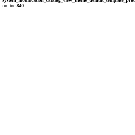
system_modification_catalog_view_theme_default_template_prod
on line
840