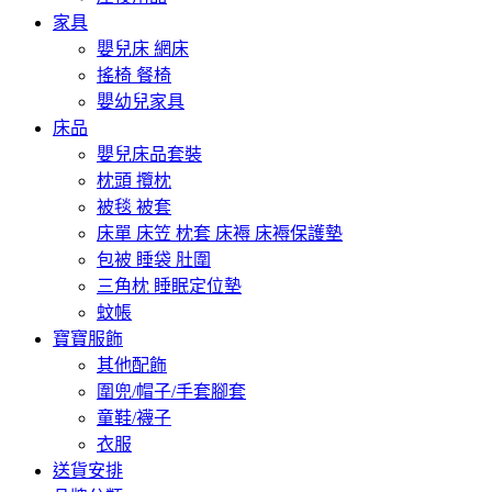
家具
嬰兒床 網床
搖椅 餐椅
嬰幼兒家具
床品
嬰兒床品套裝
枕頭 攬枕
被毯 被套
床單 床笠 枕套 床褥 床褥保護墊
包被 睡袋 肚圍
三角枕 睡眠定位墊
蚊帳
寶寶服飾
其他配飾
圍兜/帽子/手套腳套
童鞋/襪子
衣服
送貨安排