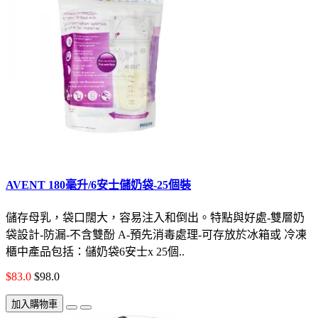
AVENT 180毫升/6安士儲奶袋-25個裝
儲存母乳，袋口闊大，容易注入和倒出。特點與好處-雙層奶
袋設計-防漏-不含雙酚 A-預先消毒處理-可存放於冰箱或 冷凍
櫃中產品包括：儲奶袋6安士x 25個..
$83.0
$98.0
加入購物車