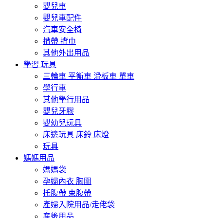
嬰兒車
嬰兒車配件
汽車安全椅
揹帶 揹巾
其他外出用品
學習 玩具
三輪車 平衡車 滑板車 單車
學行車
其他學行用品
嬰兒牙膠
嬰幼兒玩具
床邊玩具 床鈴 床燈
玩具
媽媽用品
媽媽袋
孕婦內衣 胸圍
托腹帶 束腹帶
產婦入院用品/走佬袋
産後用品