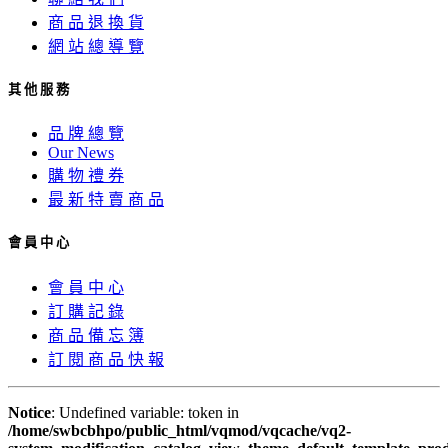
商 品 退 換 貨
網 站 總 導 覽
其 他 服 務
品 牌 總 覽
Our News
購 物 禮 券
最 新 特 賣 商 品
會 員 中 心
會 員 中 心
訂 購 記 錄
商 品 備 忘 簿
訂 閱 商 品 快 報
Notice
: Undefined variable: token in
/home/swbcbhpo/public_html/vqmod/vqcache/vq2-