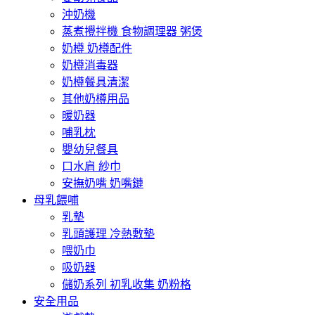
沖奶機
蒸煮攪拌機 食物調理器 粥煲
奶樽 奶樽配件
奶樽消毒器
奶樽餐具清潔
其他奶樽用品
暖奶器
哺乳枕
嬰幼兒餐具
口水肩 紗巾
安撫奶嘴 奶嘴鏈
母乳餵哺
乳墊
乳頭護理 冷熱敷墊
喂奶巾
吸奶器
儲奶系列 初乳收集 奶粉格
安全用品