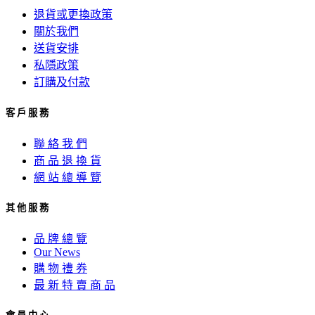
退貨或更換政策
關於我們
送貨安排
私隱政策
訂購及付款
客 戶 服 務
聯 絡 我 們
商 品 退 換 貨
網 站 總 導 覽
其 他 服 務
品 牌 總 覽
Our News
購 物 禮 券
最 新 特 賣 商 品