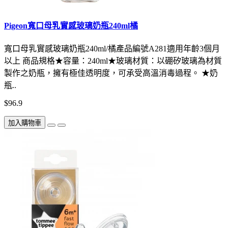
Pigeon寬口母乳實感玻璃奶瓶240ml橘
寬口母乳實感玻璃奶瓶240ml/橘產品編號A281適用年齡3個月
以上 商品規格★容量：240ml★玻璃材質：以硼矽玻璃為材質
製作之奶瓶，擁有極佳透明度，可承受高溫消毒過程。 ★奶
瓶..
$96.9
加入購物車