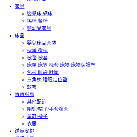
家具
嬰兒床 網床
搖椅 餐椅
嬰幼兒家具
床品
嬰兒床品套裝
枕頭 攬枕
被毯 被套
床單 床笠 枕套 床褥 床褥保護墊
包被 睡袋 肚圍
三角枕 睡眠定位墊
蚊帳
寶寶服飾
其他配飾
圍兜/帽子/手套腳套
童鞋/襪子
衣服
送貨安排