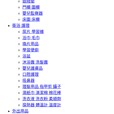
遊戲墊
門欄 圍欄
嬰兒監察器
床圍 床欄
衛浴 護理
尿片 學習褲
浴巾 毛巾
換片用品
學習便廁
浴盆
沐浴露 洗髮露
嬰兒護膚品
口腔護理
吸鼻器
理髮用品 指甲剪 鑷子
濕紙巾 清潔棉 棉花棒
洗衣液 洗衣粉 柔順劑
探熱器 體溫計 溫度計
外出用品