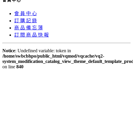
會 員 中 心
會 員 中 心
訂 購 記 錄
商 品 備 忘 簿
訂 閱 商 品 快 報
Notice
: Undefined variable: token in
/home/swbcbhpo/public_html/vqmod/vqcache/vq2-
system_modification_catalog_view_theme_default_template_prod
on line
840