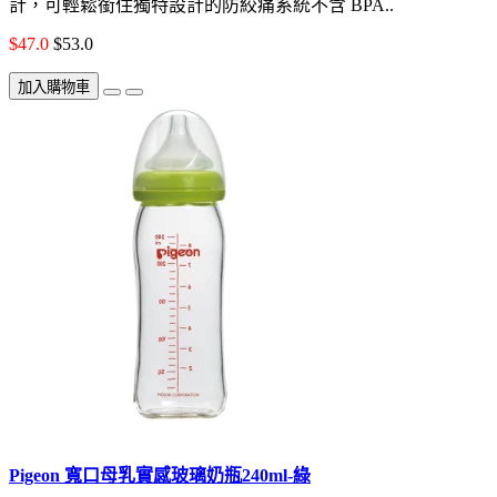
計，可輕鬆銜住獨特設計的防絞痛系統不含 BPA..
$47.0
$53.0
加入購物車
Pigeon 寬口母乳實感玻璃奶瓶240ml-綠