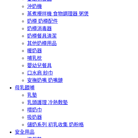
沖奶機
蒸煮攪拌機 食物調理器 粥煲
奶樽 奶樽配件
奶樽消毒器
奶樽餐具清潔
其他奶樽用品
暖奶器
哺乳枕
嬰幼兒餐具
口水肩 紗巾
安撫奶嘴 奶嘴鏈
母乳餵哺
乳墊
乳頭護理 冷熱敷墊
喂奶巾
吸奶器
儲奶系列 初乳收集 奶粉格
安全用品