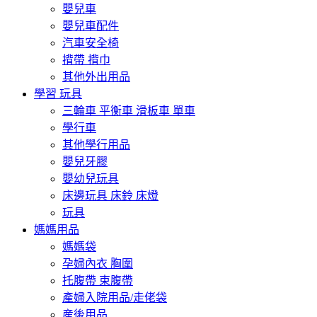
嬰兒車
嬰兒車配件
汽車安全椅
揹帶 揹巾
其他外出用品
學習 玩具
三輪車 平衡車 滑板車 單車
學行車
其他學行用品
嬰兒牙膠
嬰幼兒玩具
床邊玩具 床鈴 床燈
玩具
媽媽用品
媽媽袋
孕婦內衣 胸圍
托腹帶 束腹帶
產婦入院用品/走佬袋
産後用品