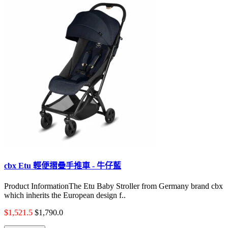
cbx Etu 輕便摺疊手推車 - 牛仔藍
Product InformationThe Etu Baby Stroller from Germany brand cbx
which inherits the European design f..
$1,521.5
$1,790.0