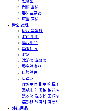
遊戲墊
門欄 圍欄
嬰兒監察器
床圍 床欄
衛浴 護理
尿片 學習褲
浴巾 毛巾
換片用品
學習便廁
浴盆
沐浴露 洗髮露
嬰兒護膚品
口腔護理
吸鼻器
理髮用品 指甲剪 鑷子
濕紙巾 清潔棉 棉花棒
洗衣液 洗衣粉 柔順劑
探熱器 體溫計 溫度計
外出用品