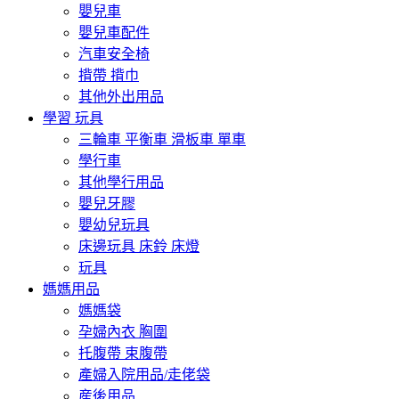
嬰兒車
嬰兒車配件
汽車安全椅
揹帶 揹巾
其他外出用品
學習 玩具
三輪車 平衡車 滑板車 單車
學行車
其他學行用品
嬰兒牙膠
嬰幼兒玩具
床邊玩具 床鈴 床燈
玩具
媽媽用品
媽媽袋
孕婦內衣 胸圍
托腹帶 束腹帶
產婦入院用品/走佬袋
産後用品