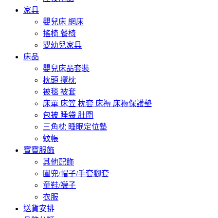
家具
嬰兒床 網床
搖椅 餐椅
嬰幼兒家具
床品
嬰兒床品套裝
枕頭 攬枕
被毯 被套
床單 床笠 枕套 床褥 床褥保護墊
包被 睡袋 肚圍
三角枕 睡眠定位墊
蚊帳
寶寶服飾
其他配飾
圍兜/帽子/手套腳套
童鞋/襪子
衣服
送貨安排