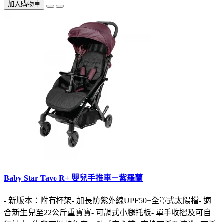
加入購物車
Baby Star Tavo R+ 嬰兒手推車－紫羅蘭
- 新版本：附有杯架- 加長防紫外線UPF50+全罩式太陽檔- 適
合新生兒至22公斤重寶寶- 可調式小腿托板- 單手收摺及可自