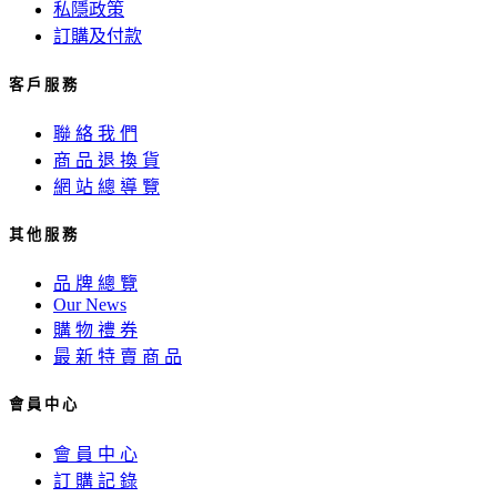
私隱政策
訂購及付款
客 戶 服 務
聯 絡 我 們
商 品 退 換 貨
網 站 總 導 覽
其 他 服 務
品 牌 總 覽
Our News
購 物 禮 券
最 新 特 賣 商 品
會 員 中 心
會 員 中 心
訂 購 記 錄