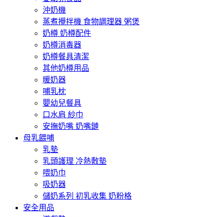
沖奶機
蒸煮攪拌機 食物調理器 粥煲
奶樽 奶樽配件
奶樽消毒器
奶樽餐具清潔
其他奶樽用品
暖奶器
哺乳枕
嬰幼兒餐具
口水肩 紗巾
安撫奶嘴 奶嘴鏈
母乳餵哺
乳墊
乳頭護理 冷熱敷墊
喂奶巾
吸奶器
儲奶系列 初乳收集 奶粉格
安全用品