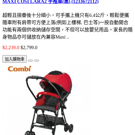
MAXI COSI LARA2 手推車(黑) (1233672112)
超輕且摺疊後十分細小，可手攜上機只有6.4公斤，輕鬆便攜
隨車附有肩帶可方便上落(例如上樓梯, 巴士等)一按自動開合
功能有兩個供收納儲存空間，不但可以放嬰兒用品，家長的隨
身物品亦可儲放在內兼容Maxi ..
$2,239.0
$2,799.0
加入購物車