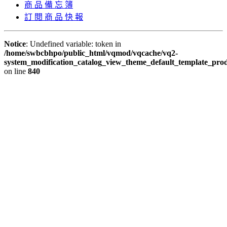
商 品 備 忘 簿
訂 閱 商 品 快 報
Notice
: Undefined variable: token in
/home/swbcbhpo/public_html/vqmod/vqcache/vq2-
system_modification_catalog_view_theme_default_template_prod
on line
840