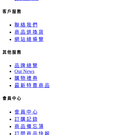
客 戶 服 務
聯 絡 我 們
商 品 退 換 貨
網 站 總 導 覽
其 他 服 務
品 牌 總 覽
Our News
購 物 禮 券
最 新 特 賣 商 品
會 員 中 心
會 員 中 心
訂 購 記 錄
商 品 備 忘 簿
訂 閱 商 品 快 報