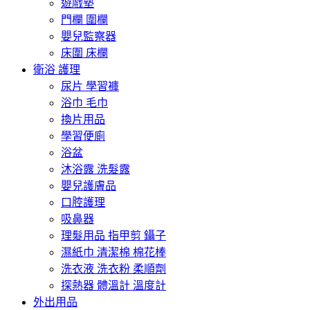
遊戲墊
門欄 圍欄
嬰兒監察器
床圍 床欄
衛浴 護理
尿片 學習褲
浴巾 毛巾
換片用品
學習便廁
浴盆
沐浴露 洗髮露
嬰兒護膚品
口腔護理
吸鼻器
理髮用品 指甲剪 鑷子
濕紙巾 清潔棉 棉花棒
洗衣液 洗衣粉 柔順劑
探熱器 體溫計 溫度計
外出用品