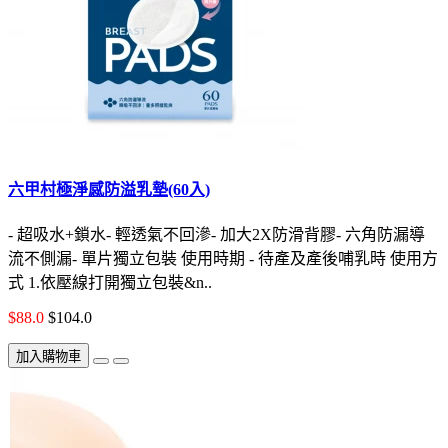
六甲村極淨感防溢乳墊(60入)
- 超吸水+鎖水- 輕透氣不回滲- 加大2X防滑背膠- 六角防漏導
流不側漏- 單片獨立包裝 使用時期 - 待產及產後哺乳時 使用方
式 1.依壓線打開獨立包裝&n..
$88.0
$104.0
加入購物車