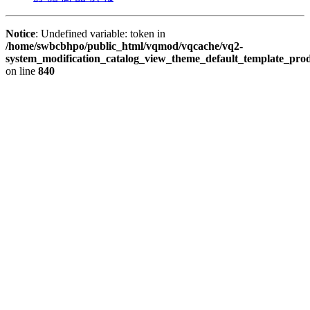
Notice
: Undefined variable: token in
/home/swbcbhpo/public_html/vqmod/vqcache/vq2-
system_modification_catalog_view_theme_default_template_prod
on line
840