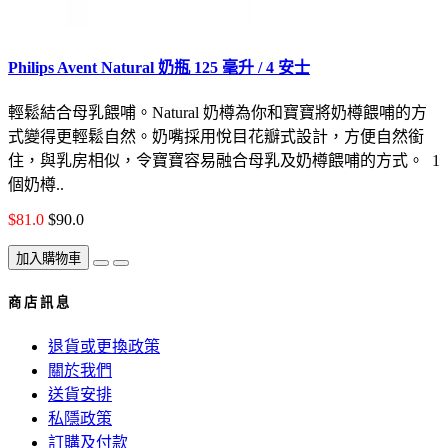
Philips Avent Natural 奶瓶 125 毫升 / 4 安士
輕鬆結合母乳餵哺。Natural 奶樽為你和寶寶將奶樽餵哺的方
式變得更輕鬆自然。奶嘴採用悅目花瓣式設計，方便自然銜
住，與乳房相似，令寶寶容易融合母乳及奶樽餵哺的方式。 1
個奶樽..
$81.0
$90.0
加入購物車
商 店 訊 息
退貨或更換政策
關於我們
送貨安排
私隱政策
訂購及付款