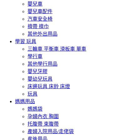
嬰兒車
嬰兒車配件
汽車安全椅
揹帶 揹巾
其他外出用品
學習 玩具
三輪車 平衡車 滑板車 單車
學行車
其他學行用品
嬰兒牙膠
嬰幼兒玩具
床邊玩具 床鈴 床燈
玩具
媽媽用品
媽媽袋
孕婦內衣 胸圍
托腹帶 束腹帶
產婦入院用品/走佬袋
産後用品