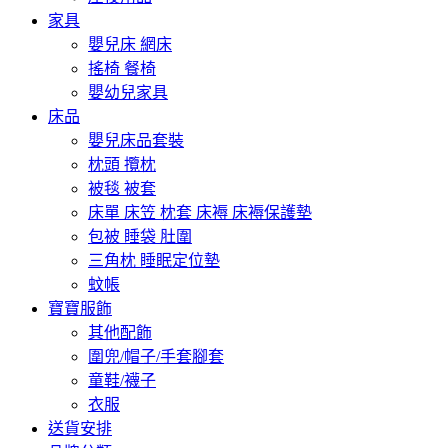
家具
嬰兒床 網床
搖椅 餐椅
嬰幼兒家具
床品
嬰兒床品套裝
枕頭 攬枕
被毯 被套
床單 床笠 枕套 床褥 床褥保護墊
包被 睡袋 肚圍
三角枕 睡眠定位墊
蚊帳
寶寶服飾
其他配飾
圍兜/帽子/手套腳套
童鞋/襪子
衣服
送貨安排