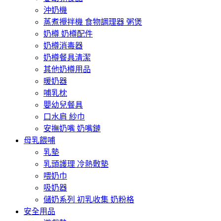
沖奶機
蒸煮攪拌機 食物調理器 粥煲
奶樽 奶樽配件
奶樽消毒器
奶樽餐具清潔
其他奶樽用品
暖奶器
哺乳枕
嬰幼兒餐具
口水肩 紗巾
安撫奶嘴 奶嘴鏈
母乳餵哺
乳墊
乳頭護理 冷熱敷墊
喂奶巾
吸奶器
儲奶系列 初乳收集 奶粉格
安全用品