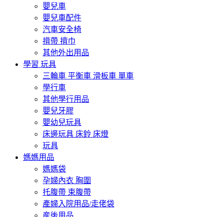
嬰兒車
嬰兒車配件
汽車安全椅
揹帶 揹巾
其他外出用品
學習 玩具
三輪車 平衡車 滑板車 單車
學行車
其他學行用品
嬰兒牙膠
嬰幼兒玩具
床邊玩具 床鈴 床燈
玩具
媽媽用品
媽媽袋
孕婦內衣 胸圍
托腹帶 束腹帶
產婦入院用品/走佬袋
産後用品