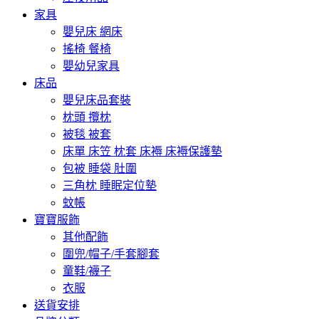
家具
嬰兒床 網床
搖椅 餐椅
嬰幼兒家具
床品
嬰兒床品套裝
枕頭 攬枕
被毯 被套
床單 床笠 枕套 床褥 床褥保護墊
包被 睡袋 肚圍
三角枕 睡眠定位墊
蚊帳
寶寶服飾
其他配飾
圍兜/帽子/手套腳套
童鞋/襪子
衣服
送貨安排