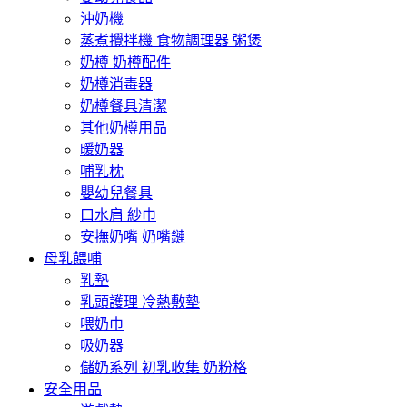
沖奶機
蒸煮攪拌機 食物調理器 粥煲
奶樽 奶樽配件
奶樽消毒器
奶樽餐具清潔
其他奶樽用品
暖奶器
哺乳枕
嬰幼兒餐具
口水肩 紗巾
安撫奶嘴 奶嘴鏈
母乳餵哺
乳墊
乳頭護理 冷熱敷墊
喂奶巾
吸奶器
儲奶系列 初乳收集 奶粉格
安全用品