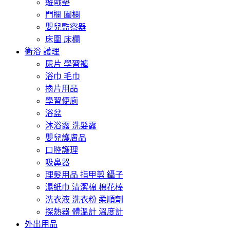
遊戲墊
門欄 圍欄
嬰兒監察器
床圍 床欄
衛浴 護理
尿片 學習褲
浴巾 毛巾
換片用品
學習便廁
浴盆
沐浴露 洗髮露
嬰兒護膚品
口腔護理
吸鼻器
理髮用品 指甲剪 鑷子
濕紙巾 清潔棉 棉花棒
洗衣液 洗衣粉 柔順劑
探熱器 體溫計 溫度計
外出用品