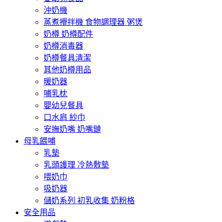
沖奶機
蒸煮攪拌機 食物調理器 粥煲
奶樽 奶樽配件
奶樽消毒器
奶樽餐具清潔
其他奶樽用品
暖奶器
哺乳枕
嬰幼兒餐具
口水肩 紗巾
安撫奶嘴 奶嘴鏈
母乳餵哺
乳墊
乳頭護理 冷熱敷墊
喂奶巾
吸奶器
儲奶系列 初乳收集 奶粉格
安全用品