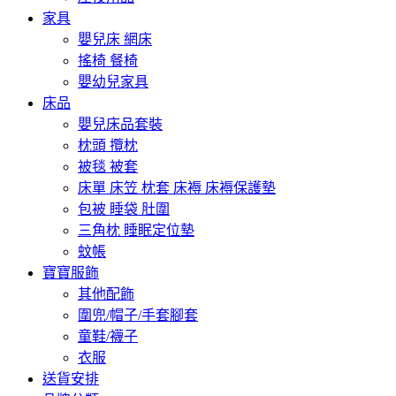
家具
嬰兒床 網床
搖椅 餐椅
嬰幼兒家具
床品
嬰兒床品套裝
枕頭 攬枕
被毯 被套
床單 床笠 枕套 床褥 床褥保護墊
包被 睡袋 肚圍
三角枕 睡眠定位墊
蚊帳
寶寶服飾
其他配飾
圍兜/帽子/手套腳套
童鞋/襪子
衣服
送貨安排