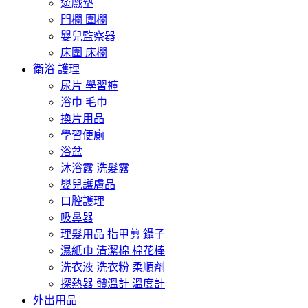
遊戲墊
門欄 圍欄
嬰兒監察器
床圍 床欄
衛浴 護理
尿片 學習褲
浴巾 毛巾
換片用品
學習便廁
浴盆
沐浴露 洗髮露
嬰兒護膚品
口腔護理
吸鼻器
理髮用品 指甲剪 鑷子
濕紙巾 清潔棉 棉花棒
洗衣液 洗衣粉 柔順劑
探熱器 體溫計 溫度計
外出用品