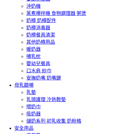
沖奶機
蒸煮攪拌機 食物調理器 粥煲
奶樽 奶樽配件
奶樽消毒器
奶樽餐具清潔
其他奶樽用品
暖奶器
哺乳枕
嬰幼兒餐具
口水肩 紗巾
安撫奶嘴 奶嘴鏈
母乳餵哺
乳墊
乳頭護理 冷熱敷墊
喂奶巾
吸奶器
儲奶系列 初乳收集 奶粉格
安全用品