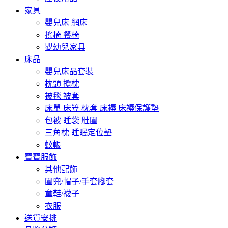
家具
嬰兒床 網床
搖椅 餐椅
嬰幼兒家具
床品
嬰兒床品套裝
枕頭 攬枕
被毯 被套
床單 床笠 枕套 床褥 床褥保護墊
包被 睡袋 肚圍
三角枕 睡眠定位墊
蚊帳
寶寶服飾
其他配飾
圍兜/帽子/手套腳套
童鞋/襪子
衣服
送貨安排