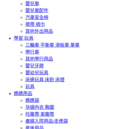
嬰兒車
嬰兒車配件
汽車安全椅
揹帶 揹巾
其他外出用品
學習 玩具
三輪車 平衡車 滑板車 單車
學行車
其他學行用品
嬰兒牙膠
嬰幼兒玩具
床邊玩具 床鈴 床燈
玩具
媽媽用品
媽媽袋
孕婦內衣 胸圍
托腹帶 束腹帶
產婦入院用品/走佬袋
産後用品