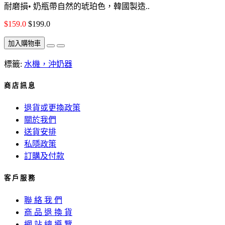
耐磨損• 奶瓶帶自然的琥珀色，韓國製造..
$159.0
$199.0
加入購物車
標籤:
水機，沖奶器
商 店 訊 息
退貨或更換政策
關於我們
送貨安排
私隱政策
訂購及付款
客 戶 服 務
聯 絡 我 們
商 品 退 換 貨
網 站 總 導 覽