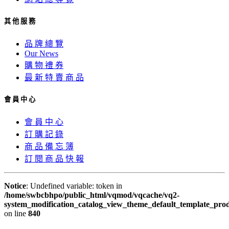
其 他 服 務
品 牌 總 覽
Our News
購 物 禮 券
最 新 特 賣 商 品
會 員 中 心
會 員 中 心
訂 購 記 錄
商 品 備 忘 簿
訂 閱 商 品 快 報
Notice
: Undefined variable: token in
/home/swbcbhpo/public_html/vqmod/vqcache/vq2-
system_modification_catalog_view_theme_default_template_prod
on line
840