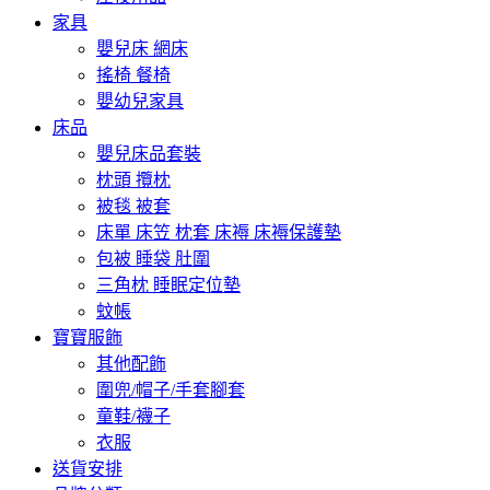
家具
嬰兒床 網床
搖椅 餐椅
嬰幼兒家具
床品
嬰兒床品套裝
枕頭 攬枕
被毯 被套
床單 床笠 枕套 床褥 床褥保護墊
包被 睡袋 肚圍
三角枕 睡眠定位墊
蚊帳
寶寶服飾
其他配飾
圍兜/帽子/手套腳套
童鞋/襪子
衣服
送貨安排