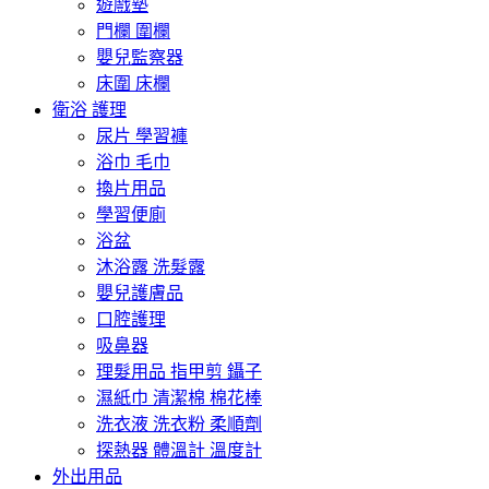
遊戲墊
門欄 圍欄
嬰兒監察器
床圍 床欄
衛浴 護理
尿片 學習褲
浴巾 毛巾
換片用品
學習便廁
浴盆
沐浴露 洗髮露
嬰兒護膚品
口腔護理
吸鼻器
理髮用品 指甲剪 鑷子
濕紙巾 清潔棉 棉花棒
洗衣液 洗衣粉 柔順劑
探熱器 體溫計 溫度計
外出用品