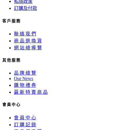
私隱政策
訂購及付款
客 戶 服 務
聯 絡 我 們
商 品 退 換 貨
網 站 總 導 覽
其 他 服 務
品 牌 總 覽
Our News
購 物 禮 券
最 新 特 賣 商 品
會 員 中 心
會 員 中 心
訂 購 記 錄