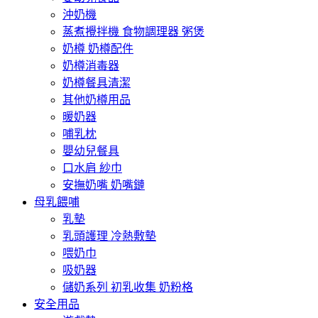
沖奶機
蒸煮攪拌機 食物調理器 粥煲
奶樽 奶樽配件
奶樽消毒器
奶樽餐具清潔
其他奶樽用品
暖奶器
哺乳枕
嬰幼兒餐具
口水肩 紗巾
安撫奶嘴 奶嘴鏈
母乳餵哺
乳墊
乳頭護理 冷熱敷墊
喂奶巾
吸奶器
儲奶系列 初乳收集 奶粉格
安全用品