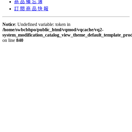
商 品 備 忘 簿
訂 閱 商 品 快 報
Notice
: Undefined variable: token in
/home/swbcbhpo/public_html/vqmod/vqcache/vq2-
system_modification_catalog_view_theme_default_template_prod
on line
840