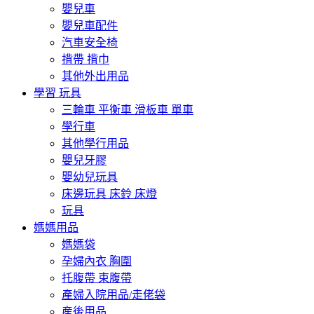
嬰兒車
嬰兒車配件
汽車安全椅
揹帶 揹巾
其他外出用品
學習 玩具
三輪車 平衡車 滑板車 單車
學行車
其他學行用品
嬰兒牙膠
嬰幼兒玩具
床邊玩具 床鈴 床燈
玩具
媽媽用品
媽媽袋
孕婦內衣 胸圍
托腹帶 束腹帶
產婦入院用品/走佬袋
産後用品